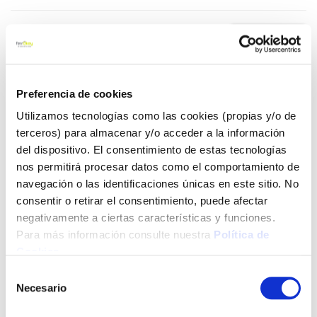
9,11 €
Añadir al carrito
Preferencia de cookies
Utilizamos tecnologías como las cookies (propias y/o de
terceros) para almacenar y/o acceder a la información
del dispositivo. El consentimiento de estas tecnologías
Click&Collect - Recogida gratis
Envío a domicilio:
nos permitirá procesar datos como el comportamiento de
en nuestras tiendas
5 días hábiles
navegación o las identificaciones únicas en este sitio. No
consentir o retirar el consentimiento, puede afectar
negativamente a ciertas características y funciones.
+ INFO
Para más información consulte nuestra
Política de
Cookies
.
LOCALIZA TU TIENDA MÁS CERCANA
Selección
Necesario
de
También te puede interesar
consentimiento