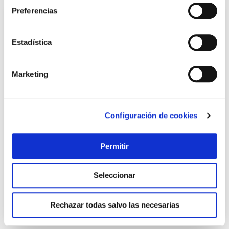
Preferencias
Estadística
Marketing
Configuración de cookies
Paleta valenciana inox 12 x 65 cm - mango madera la
ideal
La ideal
Permitir
11,51 €
Seleccionar
Añadir al carrito
Rechazar todas salvo las necesarias