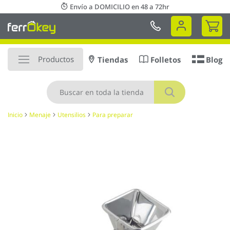
Ir
Envío a DOMICILIO en 48 a 72hr
al
Mi 
contenido
Productos
Tiendas
Folletos
Blog
Buscar
Inicio
Menaje
Utensilios
Para preparar
Saltar
al
final
de
la
galería
de
imágenes