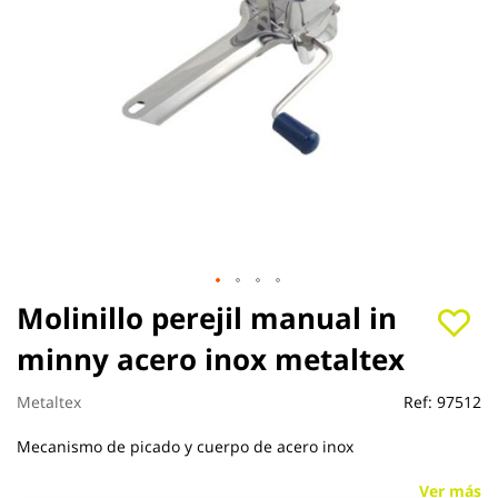
Saltar
Molinillo perejil manual in
al
minny acero inox metaltex
comienzo
de
la
Metaltex
Ref:
97512
galería
de
Mecanismo de picado y cuerpo de acero inox
imágenes
Ver más