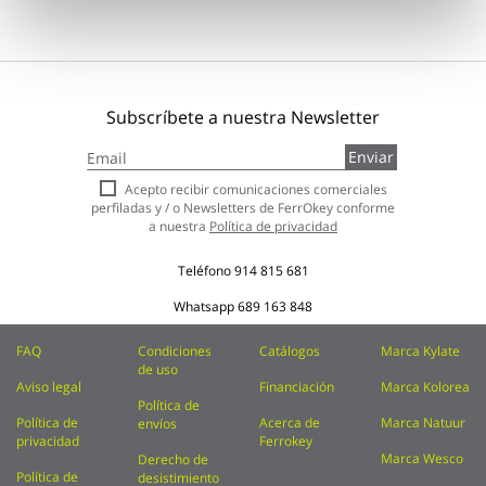
Subscríbete a nuestra Newsletter
Inscríbase
Enviar
a
nuestro
Acepto recibir comunicaciones comerciales
boletín
perfiladas y / o Newsletters de FerrOkey conforme
de
a nuestra
Política de privacidad
noticias:
Teléfono
914 815 681
Whatsapp
689 163 848
FAQ
Condiciones
Catálogos
Marca Kylate
de uso
Aviso legal
Financiación
Marca Kolorea
Política de
Política de
Acerca de
Marca Natuur
envíos
privacidad
Ferrokey
Marca Wesco
Derecho de
Política de
desistimiento