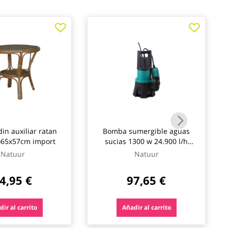
in auxiliar ratan
Bomba sumergible aguas
ø65x57cm import
sucias 1300 w 24.900 l/h
natuur
Natuur
Natuur
4,95 €
97,65 €
ir al carrito
Añadir al carrito