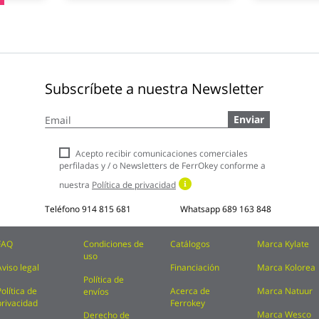
Subscríbete a nuestra Newsletter
Inscríbase
Enviar
a
nuestro
boletín
Acepto recibir comunicaciones comerciales
de
perfiladas y / o Newsletters de FerrOkey conforme a
noticias:
nuestra
Política de privacidad
Teléfono
914 815 681
Whatsapp
689 163 848
FAQ
Condiciones de
Catálogos
Marca Kylate
uso
Aviso legal
Financiación
Marca Kolorea
Política de
Política de
Acerca de
Marca Natuur
envíos
privacidad
Ferrokey
Marca Wesco
Derecho de