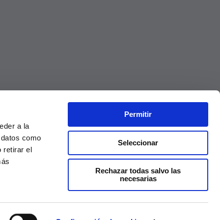
Permitir
eder a la
r datos como
Seleccionar
retirar el
más
Rechazar todas salvo las
necesarias
Precios válidos solo en la web, no en tienda