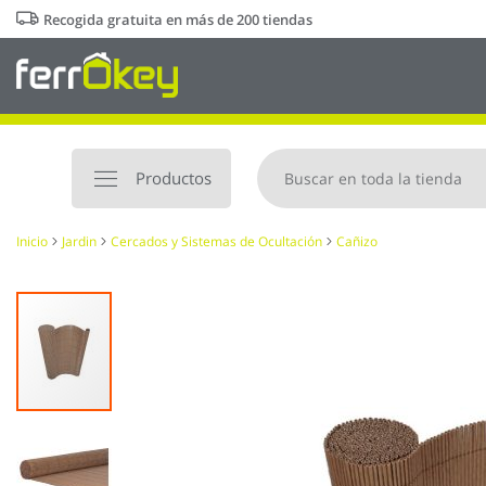
Ir
Recogida gratuita en más de 200 tiendas
al
contenido
Productos
Inicio
Jardin
Cercados y Sistemas de Ocultación
Cañizo
Saltar
al
final
de
la
galería
de
imágenes