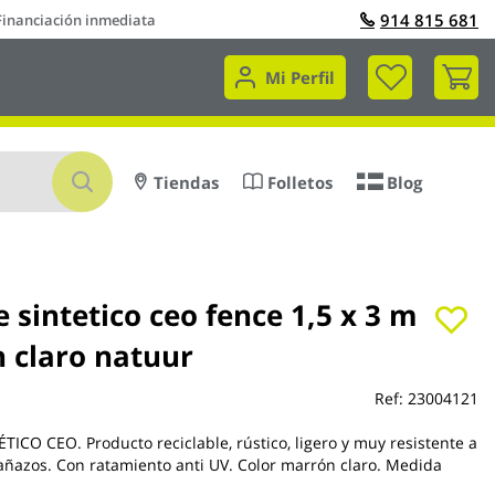
914 815 681
Financiación inmediata
Mi 
Mi Perfil
Buscar
Tiendas
Folletos
Blog
sintetico ceo fence 1,5 x 3 m
 claro natuur
Ref:
23004121
ICO CEO. Producto reciclable, rústico, ligero y muy resistente a
arañazos. Con ratamiento anti UV. Color marrón claro. Medida