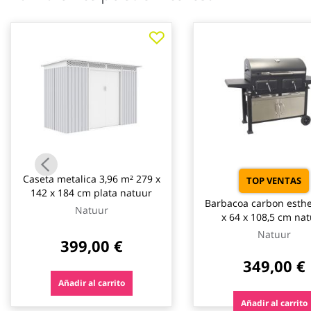
galería
de
imágenes
Caseta metalica 3,96 m² 279 x
TOP VENTAS
142 x 184 cm plata natuur
Barbacoa carbon esthe
Natuur
x 64 x 108,5 cm na
Natuur
399,00 €
349,00 €
Añadir al carrito
Añadir al carrito