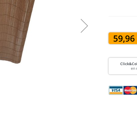
59,96
Click&Col
en 