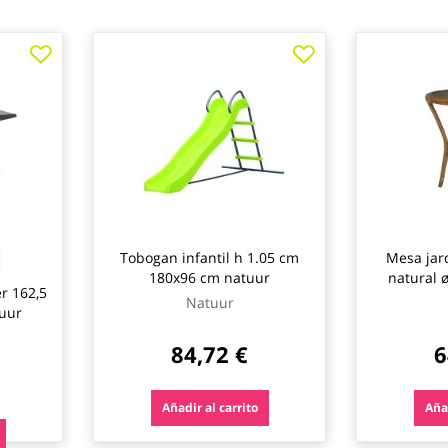
Tobogan infantil h 1.05 cm
Mesa jard
180x96 cm natuur
natural 
r 162,5
Natuur
tuur
84,72 €
6
Añadir al carrito
Añad