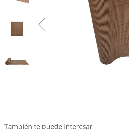
Saltar
al
comienzo
de
También te puede interesar
la