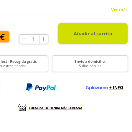
Ver más
Añadir al carrito
 €
lect - Recogida gratis
Envío a domicilio:
nuestras tiendas
5 días hábiles
+ INFO
LOCALIZA TU TIENDA MÁS CERCANA