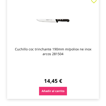
a
los
favo
Cuchillo coc trinchante 190mm m/poliox ne inox
arcos 281504
14,45 €
Añadir al carrito