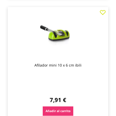
Agre
a
los
favo
Afilador mini 10 x 6 cm ibili
7,91 €
Añadir al carrito