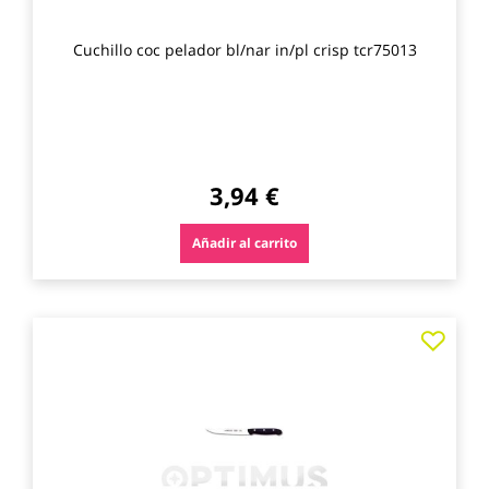
Cuchillo coc pelador bl/nar in/pl crisp tcr75013
3,94 €
Añadir al carrito
Agre
a
los
favo