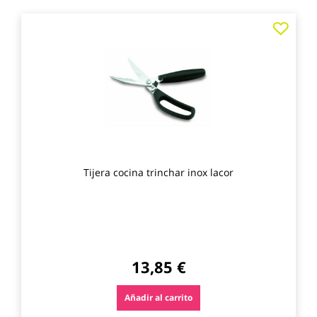
Agre
a
los
favo
Tijera cocina trinchar inox lacor
13,85 €
Añadir al carrito