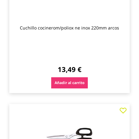
Cuchillo cocinerom/poliox ne inox 220mm arcos
13,49 €
Añadir al carrito
Agre
a
los
favo