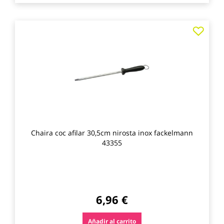
Agre
a
los
favo
Chaira coc afilar 30,5cm nirosta inox fackelmann
43355
6,96 €
Añadir al carrito