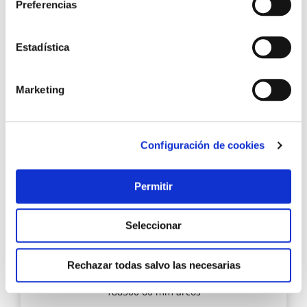
Preferencias
1,13 €
Estadística
Añadir al carrito
Marketing
Agre
a
Configuración de cookies
los
favo
Permitir
Seleccionar
Rechazar todas salvo las necesarias
Cuchillo cocina mondador m/polip nova ne inox
188300 60 mm arcos