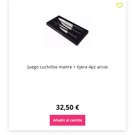
Agre
a
los
favo
Juego cuchillos maitre + tijera 4pz arcos
32,50 €
Añadir al carrito