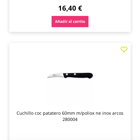
16,40 €
Añadir al carrito
Agre
a
los
favo
Cuchillo coc patatero 60mm m/poliox ne inox arcos
280004