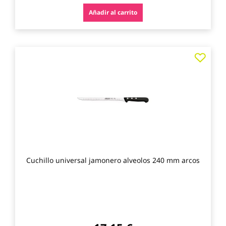
Añadir al carrito
Agre
a
los
favo
Cuchillo universal jamonero alveolos 240 mm arcos