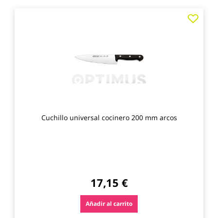
Agre
a
los
favo
Cuchillo universal cocinero 200 mm arcos
17,15 €
Añadir al carrito