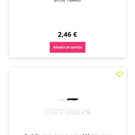
2,46 €
Añadir al carrito
Agre
a
los
favo