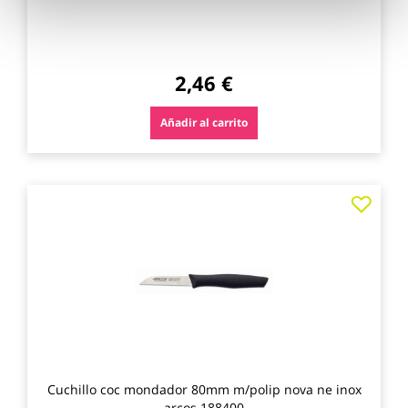
2,46 €
Añadir al carrito
Agre
a
los
favo
Cuchillo coc mondador 80mm m/polip nova ne inox
arcos 188400