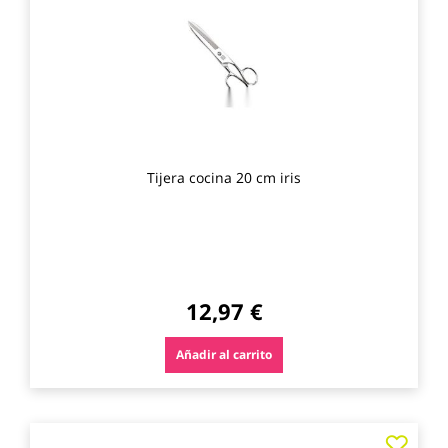
los
favo
Tijera cocina 20 cm iris
12,97 €
Añadir al carrito
Agre