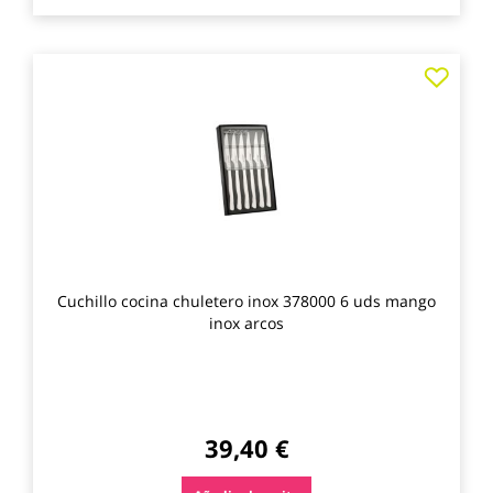
Agre
a
los
favo
Cuchillo cocina chuletero inox 378000 6 uds mango
inox arcos
39,40 €