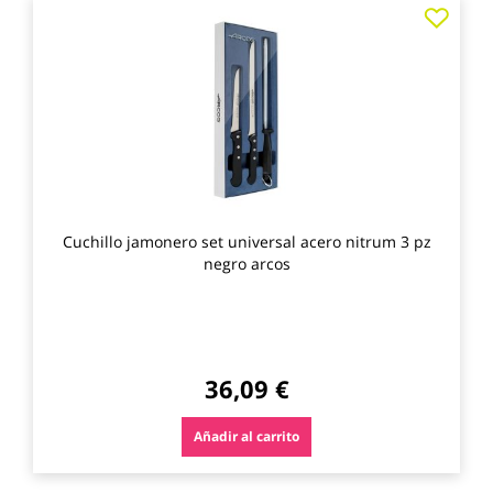
Agre
a
los
favo
Cuchillo jamonero set universal acero nitrum 3 pz
negro arcos
36,09 €
Añadir al carrito