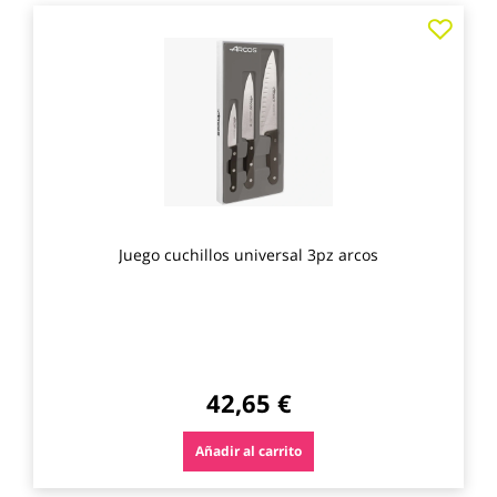
Agre
a
los
favo
Juego cuchillos universal 3pz arcos
42,65 €
Añadir al carrito