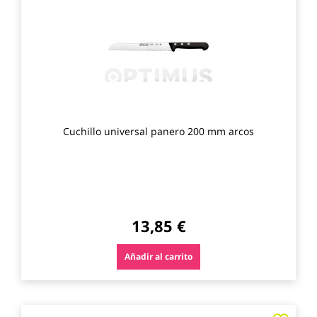
los
favo
Cuchillo universal panero 200 mm arcos
13,85 €
Añadir al carrito
Agre