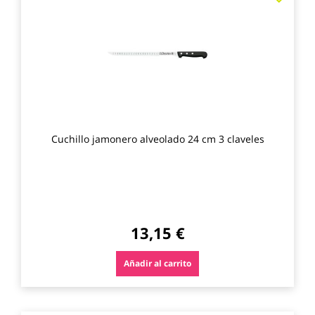
a
los
favo
Cuchillo jamonero alveolado 24 cm 3 claveles
13,15 €
Añadir al carrito