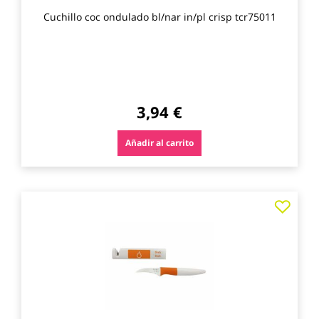
Cuchillo coc ondulado bl/nar in/pl crisp tcr75011
3,94 €
Añadir al carrito
Agre
a
los
favo