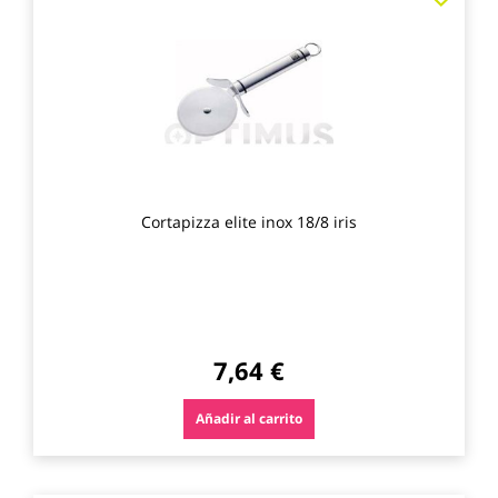
a
los
favo
Cortapizza elite inox 18/8 iris
7,64 €
Añadir al carrito