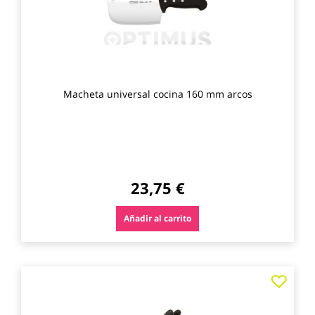
Macheta universal cocina 160 mm arcos
23,75 €
Añadir al carrito
Agre
a
los
favo