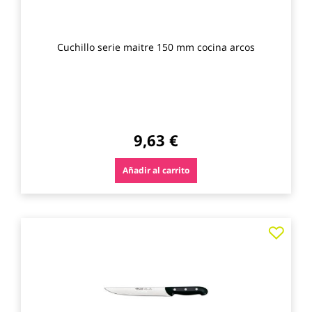
Cuchillo serie maitre 150 mm cocina arcos
9,63 €
Añadir al carrito
Agre
a
los
favo