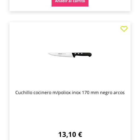
Añadir al carrito
Agre
a
los
favo
Cuchillo cocinero m/poliox inox 170 mm negro arcos
13,10 €