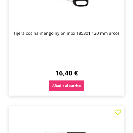
Tijera cocina mango nylon inox 185301 120 mm arcos
16,40 €
Añadir al carrito
Agre
a
los
favo