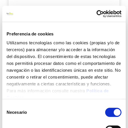
9,93 €
Añadir al carrito
Preferencia de cookies
Utilizamos tecnologías como las cookies (propias y/o de
Agre
terceros) para almacenar y/o acceder a la información
a
del dispositivo. El consentimiento de estas tecnologías
los
nos permitirá procesar datos como el comportamiento de
favo
navegación o las identificaciones únicas en este sitio. No
consentir o retirar el consentimiento, puede afectar
negativamente a ciertas características y funciones.
Para más información consulte nuestra
Política de
Cookies
.
Selección
Cuchillo untar mantequilla 70 mm blanco arcos
Necesario
de
consentimiento