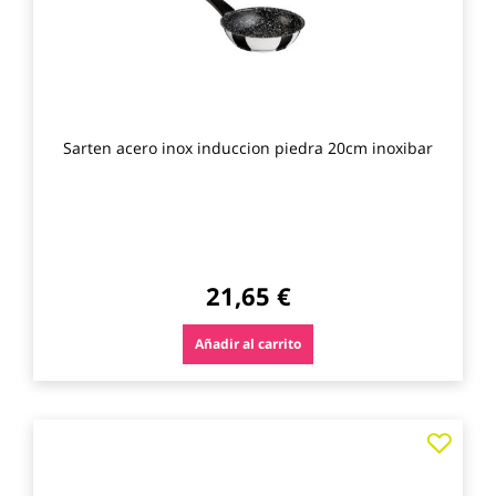
Sarten acero inox induccion piedra 20cm inoxibar
21,65 €
Añadir al carrito
Agre
a
los
favo