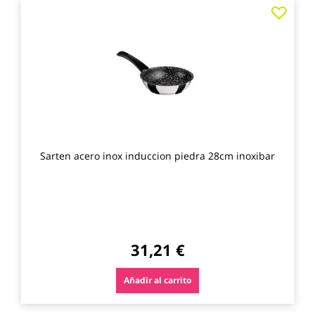
Agre
a
los
favo
Sarten acero inox induccion piedra 28cm inoxibar
31,21 €
Añadir al carrito