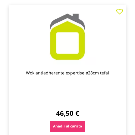
Agre
a
los
favo
Wok antiadherente expertise ø28cm tefal
46,50 €
Añadir al carrito