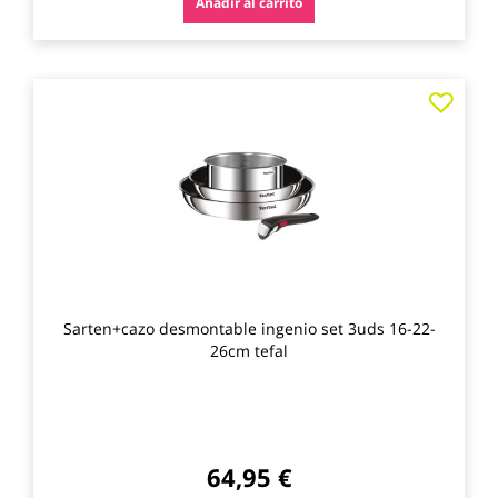
Añadir al carrito
Agre
a
los
favo
Sarten+cazo desmontable ingenio set 3uds 16-22-
26cm tefal
64,95 €