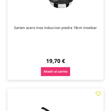
Sarten acero inox induccion piedra 18cm inoxibar
19,70 €
Añadir al carrito
Agre
a
los
favo