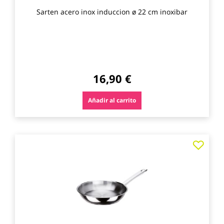
Sarten acero inox induccion ø 22 cm inoxibar
16,90 €
Añadir al carrito
Agre
a
los
favo