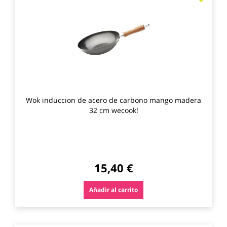
a
los
favo
Wok induccion de acero de carbono mango madera
32 cm wecook!
15,40 €
Añadir al carrito