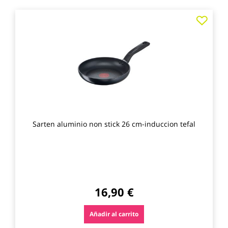
Agre
a
los
favo
Sarten aluminio non stick 26 cm-induccion tefal
16,90 €
Añadir al carrito