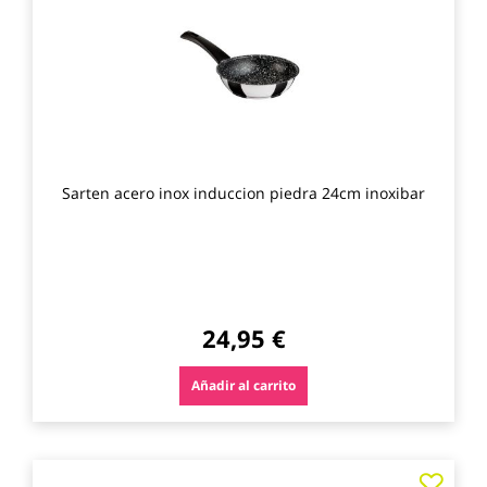
los
favo
Sarten acero inox induccion piedra 24cm inoxibar
24,95 €
Añadir al carrito
Agre