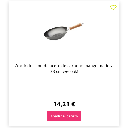
Agre
a
los
favo
Wok induccion de acero de carbono mango madera
28 cm wecook!
14,21 €
Añadir al carrito