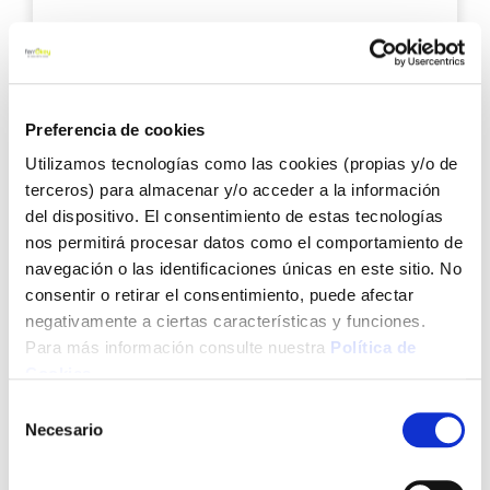
28,89 €
Añadir al carrito
Preferencia de cookies
Utilizamos tecnologías como las cookies (propias y/o de
Agre
terceros) para almacenar y/o acceder a la información
a
del dispositivo. El consentimiento de estas tecnologías
los
nos permitirá procesar datos como el comportamiento de
favo
navegación o las identificaciones únicas en este sitio. No
consentir o retirar el consentimiento, puede afectar
negativamente a ciertas características y funciones.
Para más información consulte nuestra
Política de
Cookies
.
Selección
Sarten hierro ferrum 24 cm lacor
Necesario
de
consentimiento