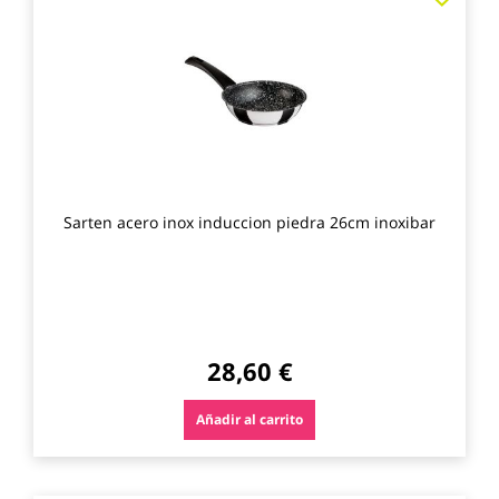
a
los
favo
Sarten acero inox induccion piedra 26cm inoxibar
28,60 €
Añadir al carrito