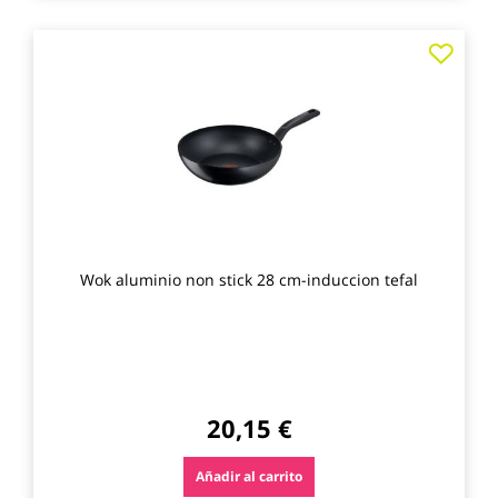
Agre
a
los
favo
Wok aluminio non stick 28 cm-induccion tefal
20,15 €
Añadir al carrito