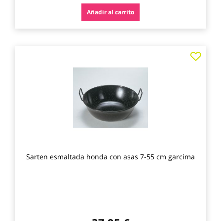
Añadir al carrito
Agre
a
los
favo
Sarten esmaltada honda con asas 7-55 cm garcima