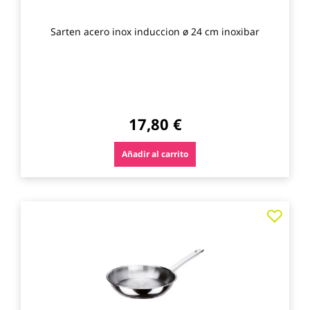
Sarten acero inox induccion ø 24 cm inoxibar
17,80 €
Añadir al carrito
Agre
a
los
favo