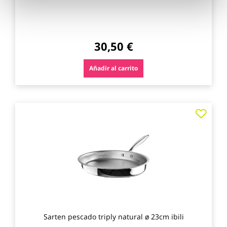
30,50 €
Añadir al carrito
Agre
a
los
favo
Sarten pescado triply natural ø 23cm ibili