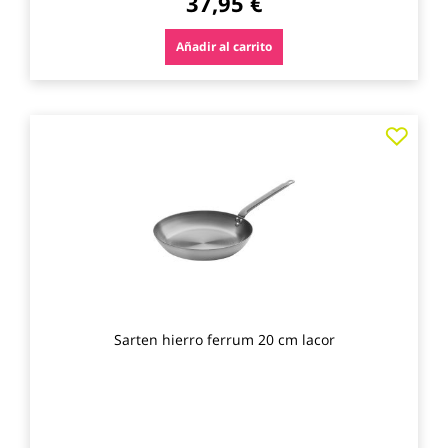
37,95 €
Añadir al carrito
Agre
a
los
favo
Sarten hierro ferrum 20 cm lacor