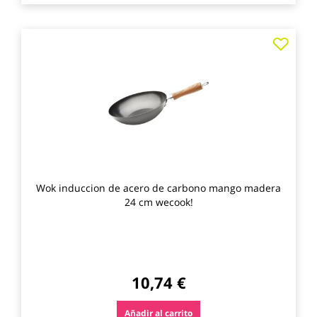
Agre
a
los
favo
Wok induccion de acero de carbono mango madera
24 cm wecook!
10,74 €
Añadir al carrito