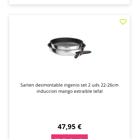
Agre
a
los
favo
Sarten desmontable ingenio set 2 uds 22-26cm
induccion mango extraible tefal
47,95 €