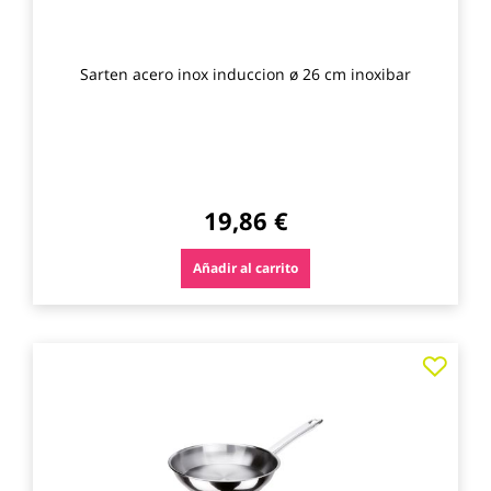
Sarten acero inox induccion ø 26 cm inoxibar
19,86 €
Añadir al carrito
Agre
a
los
favo