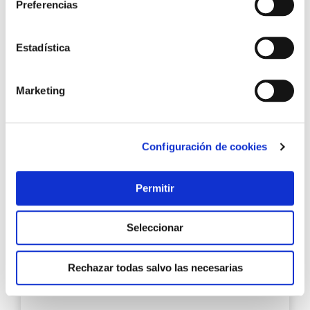
Preferencias
26,80 €
Estadística
Añadir al carrito
Marketing
Agre
a
Configuración de cookies
los
favo
Permitir
Seleccionar
Rechazar todas salvo las necesarias
Sarten hierro ferrum 28 cm lacor