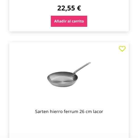
22,55 €
Añadir al carrito
Agre
a
los
favo
Sarten hierro ferrum 26 cm lacor