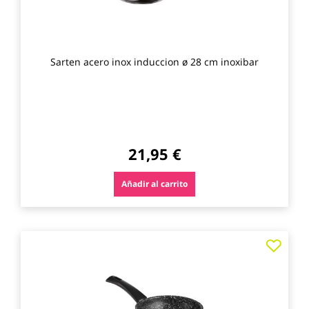
Sarten acero inox induccion ø 28 cm inoxibar
21,95 €
Añadir al carrito
Agre
a
los
favo