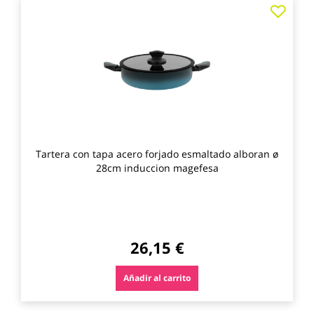
Agre
a
los
favo
Tartera con tapa acero forjado esmaltado alboran ø
28cm induccion magefesa
26,15 €
Añadir al carrito