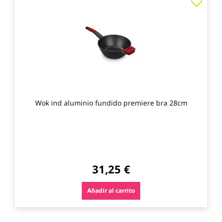
a
los
favo
Wok ind aluminio fundido premiere bra 28cm
31,25 €
Añadir al carrito