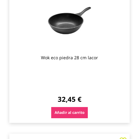
los
favo
Wok eco piedra 28 cm lacor
32,45 €
Añadir al carrito
Agre