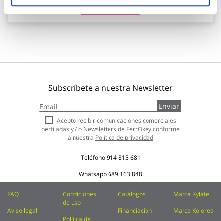
Añadir al carrito
Subscríbete a nuestra Newsletter
Inscríbase
Enviar
a
nuestro
Acepto recibir comunicaciones comerciales
boletín
perfiladas y / o Newsletters de FerrOkey conforme
de
a nuestra
Política de privacidad
noticias:
Teléfono
914 815 681
Whatsapp
689 163 848
FAQ
Condiciones
Catálogos
Marca Kylate
de uso
Aviso legal
Financiación
Marca Kolorea
Política de