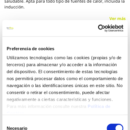
saludable. Apta para todo tipo de fuentes de calor, incluida la
inducción.
Ver más
21,45 €
Preferencia de cookies
Añadir al carrito
Utilizamos tecnologías como las cookies (propias y/o de
terceros) para almacenar y/o acceder a la información
del dispositivo. El consentimiento de estas tecnologías
nos permitirá procesar datos como el comportamiento de
Click&Collect - Recogida gratis
Envío a domicilio:
navegación o las identificaciones únicas en este sitio. No
en nuestras tiendas
5 días hábiles
consentir o retirar el consentimiento, puede afectar
negativamente a ciertas características y funciones.
Para más información consulte nuestra
Política de
+ INFO
Cookies
.
Selección
Necesario
de