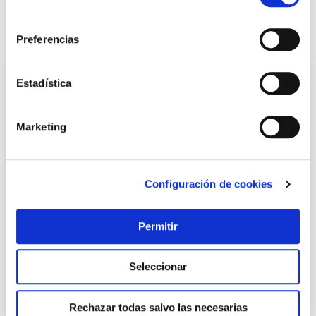
LOCALIZA TU TIENDA MÁS CERCANA
consentimiento
También te puede interesar
Preferencias
Estadística
Marketing
Configuración de cookies
Wok eco piedra 28 cm lacor
Permitir
Lacor
Seleccionar
32,45 €
Rechazar todas salvo las necesarias