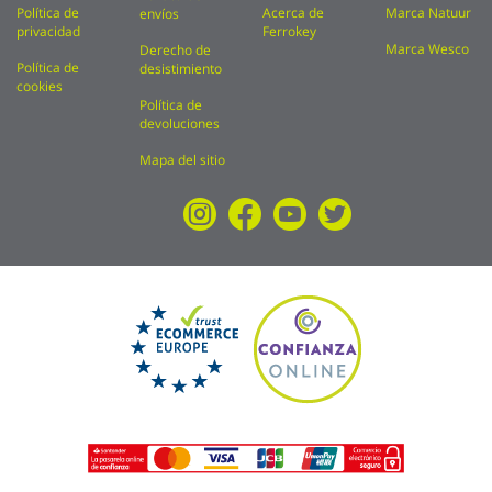
Política de
Acerca de
Marca Natuur
envíos
privacidad
Ferrokey
Marca Wesco
Derecho de
Política de
desistimiento
cookies
Política de
devoluciones
Mapa del sitio