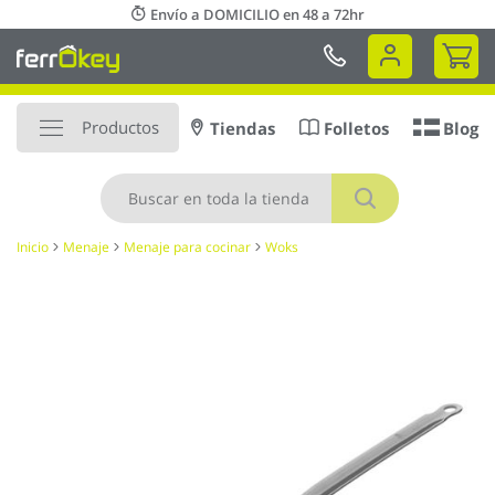
Ir
Envío a DOMICILIO en 48 a 72hr
al
Mi 
contenido
Productos
Tiendas
Folletos
Blog
Buscar
Inicio
Menaje
Menaje para cocinar
Woks
Saltar
al
final
de
la
galería
de
imágenes