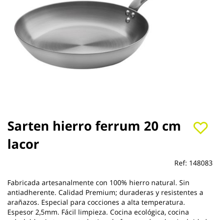
Saltar
Sarten hierro ferrum 20 cm
al
lacor
comienzo
de
la
Ref:
148083
galería
de
Fabricada artesanalmente con 100% hierro natural. Sin
imágenes
antiadherente. Calidad Premium; duraderas y resistentes a
arañazos. Especial para cocciones a alta temperatura.
Espesor 2,5mm. Fácil limpieza. Cocina ecológica, cocina