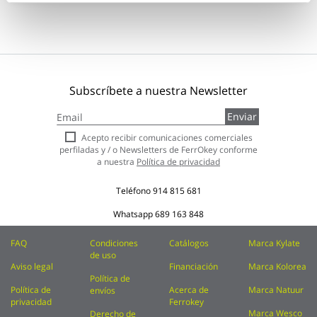
Subscríbete a nuestra Newsletter
Inscríbase
Enviar
a
nuestro
Acepto recibir comunicaciones comerciales
boletín
perfiladas y / o Newsletters de FerrOkey conforme
de
a nuestra
Política de privacidad
noticias:
Teléfono
914 815 681
Whatsapp
689 163 848
FAQ
Condiciones
Catálogos
Marca Kylate
de uso
Aviso legal
Financiación
Marca Kolorea
Política de
Política de
Acerca de
Marca Natuur
envíos
privacidad
Ferrokey
Marca Wesco
Derecho de