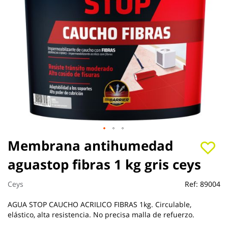
Saltar
Membrana antihumedad
al
aguastop fibras 1 kg gris ceys
comienzo
de
la
Ceys
Ref:
89004
galería
de
AGUA STOP CAUCHO ACRILICO FIBRAS 1kg. Circulable,
imágenes
elástico, alta resistencia. No precisa malla de refuerzo.