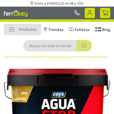
Ir
Envío a DOMICILIO en 48 a 72hr
al
Mi 
contenido
Productos
Tiendas
Folletos
Blog
Buscar
Inicio
Pintura
Aislamiento e impermeabilización
Impermeabilizantes
Saltar
al
final
de
la
galería
de
imágenes