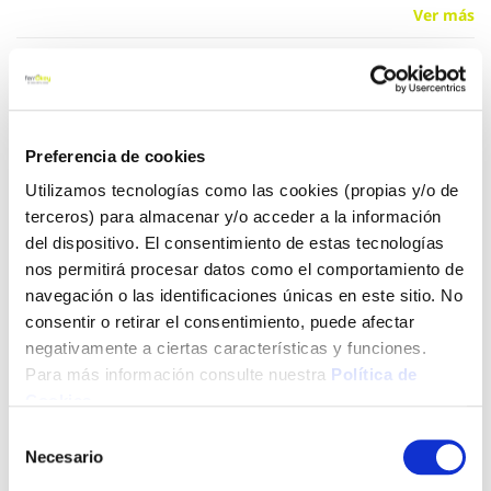
Ver más
8,20 €
Preferencia de cookies
Añadir al carrito
Utilizamos tecnologías como las cookies (propias y/o de
terceros) para almacenar y/o acceder a la información
del dispositivo. El consentimiento de estas tecnologías
Click&Collect - Recogida gratis
Envío a domicilio:
nos permitirá procesar datos como el comportamiento de
en nuestras tiendas
5 días hábiles
navegación o las identificaciones únicas en este sitio. No
consentir o retirar el consentimiento, puede afectar
negativamente a ciertas características y funciones.
+ INFO
Para más información consulte nuestra
Política de
Cookies
.
Selección
LOCALIZA TU TIENDA MÁS CERCANA
Necesario
de
consentimiento
También te puede interesar