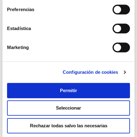
Preferencias
Estadística
Marketing
Configuración de cookies
Pintura plastica interior exterior mate forcril 10 l blanco
bupisa
Permitir
Bupisa
28,25 €
Seleccionar
Añadir al carrito
Rechazar todas salvo las necesarias