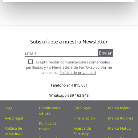
Subscríbete a nuestra Newsletter
Inscríbase
Enviar
a
nuestro
Acepto recibir comunicaciones comerciales
boletín
perfiladas y / o Newsletters de FerrOkey conforme
de
a nuestra
Política de privacidad
noticias:
Teléfono
914 815 681
Whatsapp
689 163 848
FAQ
Condiciones
Catálogos
Marca Kylate
de uso
Aviso legal
Financiación
Marca Kolorea
Política de
Política de
Acerca de
Marca Natuur
envíos
privacidad
Ferrokey