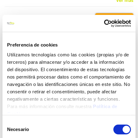
Ver más
16,30 €
Añadir al carrito
Preferencia de cookies
Utilizamos tecnologías como las cookies (propias y/o de
terceros) para almacenar y/o acceder a la información
del dispositivo. El consentimiento de estas tecnologías
Click&Collect - Recogida gratis
Envío a domicilio:
en nuestras tiendas
5 días hábiles
nos permitirá procesar datos como el comportamiento de
navegación o las identificaciones únicas en este sitio. No
consentir o retirar el consentimiento, puede afectar
+ INFO
negativamente a ciertas características y funciones.
Para más información consulte nuestra
Política de
Cookies
.
LOCALIZA TU TIENDA MÁS CERCANA
Selección
Necesario
de
consentimiento