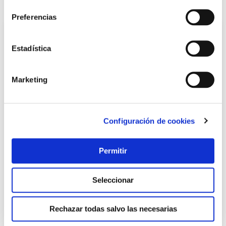
También te puede interesar
Preferencias
Estadística
Marketing
Configuración de cookies
Maza albañil 5 kg mango novagrip leborgne
Leborgne
Permitir
Seleccionar
64,60 €
Rechazar todas salvo las necesarias
Añadir al carrito