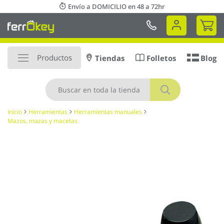
Ir
Envío a DOMICILIO en 48 a 72hr
al
Mi 
contenido
Productos
Tiendas
Folletos
Blog
Buscar
Inicio
Herramientas
Herramientas manuales
Mazos, mazas y macetas
Saltar
al
final
de
la
galería
de
imágenes