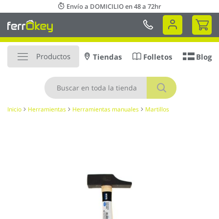
Ir
Envío a DOMICILIO en 48 a 72hr
al
Mi 
contenido
Productos
Tiendas
Folletos
Blog
Buscar
Inicio
Herramientas
Herramientas manuales
Martillos
Saltar
al
final
de
la
galería
de
imágenes