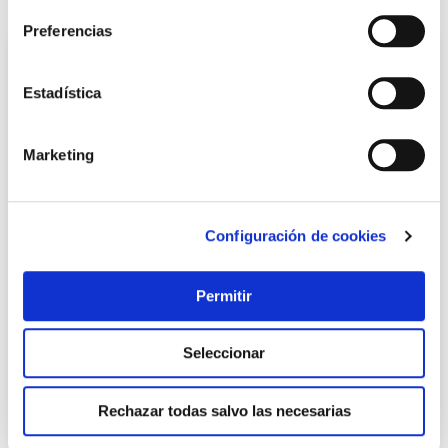
Preferencias
Estadística
Marketing
Configuración de cookies
Martillo mecanico cabeza nylon 44 mm m/madera bahco
Bahco
Permitir
25,30 €
Seleccionar
Añadir al carrito
Rechazar todas salvo las necesarias