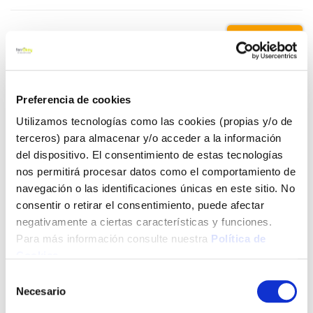
8,30 €
Añadir al carrito
Preferencia de cookies
Utilizamos tecnologías como las cookies (propias y/o de
terceros) para almacenar y/o acceder a la información
del dispositivo. El consentimiento de estas tecnologías
Click&Collect - Recogida gratis
Envío a domicilio:
en nuestras tiendas
5 días hábiles
nos permitirá procesar datos como el comportamiento de
navegación o las identificaciones únicas en este sitio. No
consentir o retirar el consentimiento, puede afectar
+ INFO
negativamente a ciertas características y funciones.
Para más información consulte nuestra
Política de
Cookies
.
LOCALIZA TU TIENDA MÁS CERCANA
Selección
Necesario
de
consentimiento
También te puede interesar