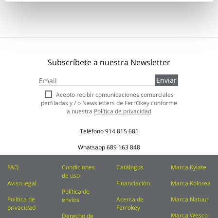
Subscríbete a nuestra Newsletter
Inscríbase
Enviar
a
nuestro
Acepto recibir comunicaciones comerciales
boletín
perfiladas y / o Newsletters de FerrOkey conforme
de
a nuestra
Política de privacidad
noticias:
Teléfono
914 815 681
Whatsapp
689 163 848
FAQ
Condiciones
Catálogos
Marca Kylate
de uso
Aviso legal
Financiación
Marca Kolorea
Política de
Política de
Acerca de
Marca Natuur
envíos
privacidad
Ferrokey
Marca Wesco
Derecho de