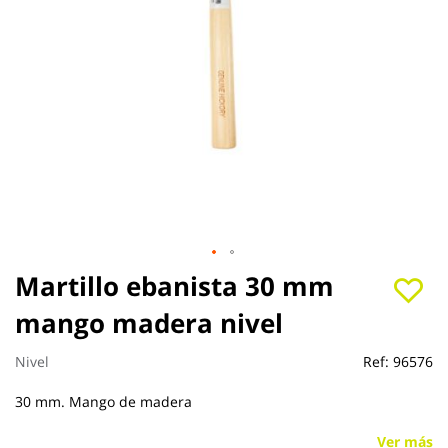
Saltar
Martillo ebanista 30 mm
al
mango madera nivel
comienzo
de
la
Nivel
Ref:
96576
galería
de
30 mm. Mango de madera
imágenes
Ver más