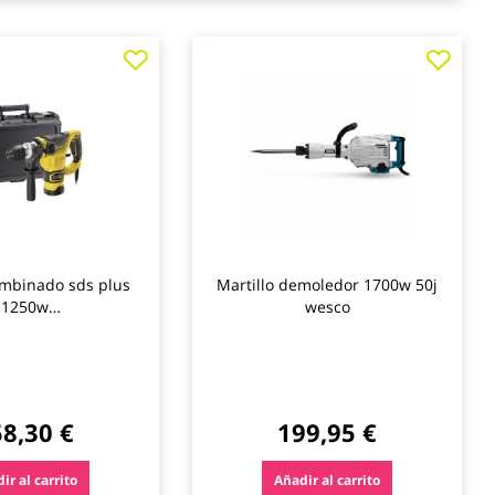
Agregar
Agre
a
a
los
los
favoritos
favo
ombinado sds plus
Martillo demoledor 1700w 50j
1250w
wesco
cincel+adaptador
ave stanley
8,30 €
199,95 €
ir al carrito
Añadir al carrito