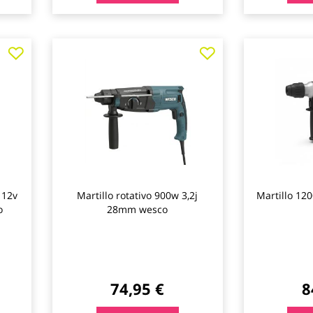
Agregar
Agregar
a
a
los
los
favoritos
favoritos
 12v
Martillo rotativo 900w 3,2j
Martillo 1
o
28mm wesco
74,95 €
8