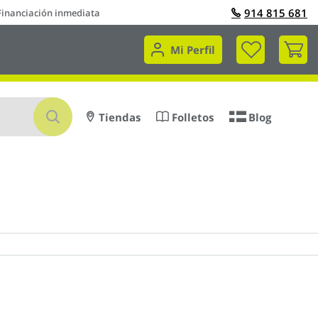
914 815 681
Financiación inmediata
Mi 
Mi Perfil
Buscar
Tiendas
Folletos
Blog