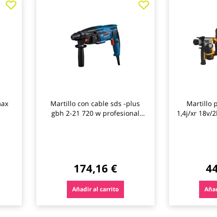
a
a
los
los
favoritos
favoritos
max
Martillo con cable sds -plus
Martillo 
gbh 2-21 720 w profesional
1,4j/xr 18v/
bosch
174,16 €
44
Añadir al carrito
Añad