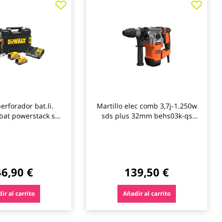
a
a
los
los
favoritos
favo
perforador bat.li.
Martillo elec comb 3,7j-1.250w
2bat powerstack sds
sds plus 32mm behs03k-qs
dewalt
b&d 13075 black&decker
6,90 €
139,50 €
ir al carrito
Añadir al carrito