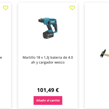
Agregar
Agregar
Agregar
a
a
a
los
los
los
favoritos
favoritos
favoritos
0w
Martillo 18 v 1,3j bateria de 4.0
ah y cargador wesco
101,49 €
Añadir al carrito