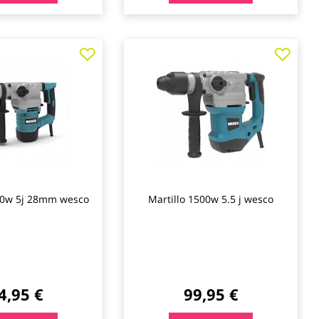
Agregar
Agre
a
a
los
los
favoritos
favo
200w 5j 28mm wesco
Martillo 1500w 5.5 j wesco
4,95 €
99,95 €