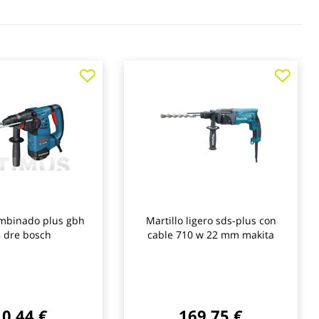
Agregar
Agre
a
a
los
los
favoritos
favo
ombinado plus gbh
Martillo ligero sds-plus con
8 dre bosch
cable 710 w 22 mm makita
0,44 €
169,75 €