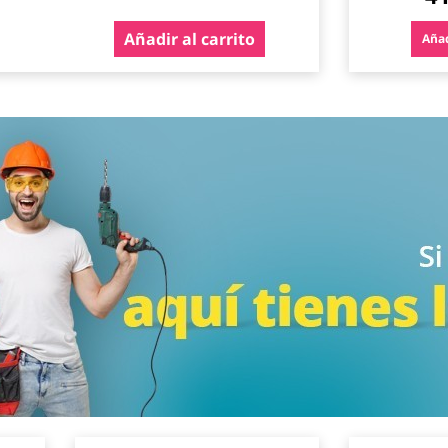
Añadir al carrito
Añad
Agregar
Agregar