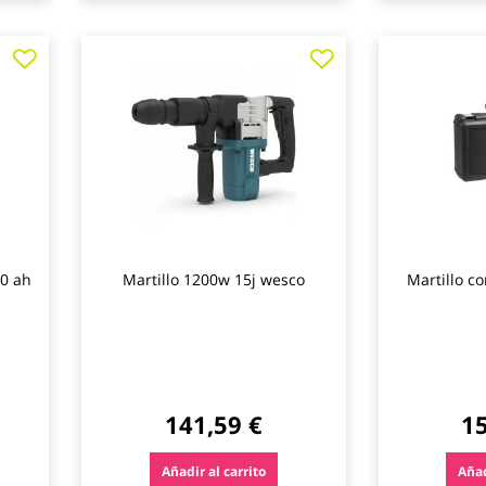
Agregar
Agregar
a
a
los
los
favoritos
favoritos
.0 ah
Martillo 1200w 15j wesco
Martillo c
+2brocas+1
ll
141,59 €
15
Añadir al carrito
Añad