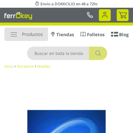
Ir
Envío a DOMICILIO en 48 a 72hr
al
Mi 
contenido
Productos
Tiendas
Folletos
Blog
Buscar
Inicio
Ferretería
Muelles
Saltar
al
final
de
la
galería
de
imágenes