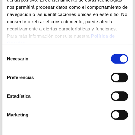
Conducción de líquidos con baja presión. Industria en
general. Construcción (como nivel). Instalaciones sanitarias
nos permitirá procesar datos como el comportamiento de
navegación o las identificaciones únicas en este sitio. No
Ver más
consentir o retirar el consentimiento, puede afectar
negativamente a ciertas características y funciones.
110,50 €
Para más información consulte nuestra
Política de
Cookies
.
Selección
Necesario
Añadir al carrito
de
consentimiento
Preferencias
Click&Collect - Recogida gratis
Envío a domicilio:
en nuestras tiendas
5 días hábiles
Estadística
Marketing
+ INFO