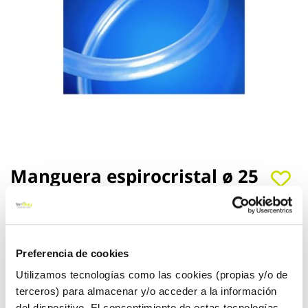
Saltar
Manguera espirocristal ø 25
al
x 31 mm 50 m espiroflex
comienzo
de
la
Espiroflex
Ref:
23003860
galería
de
Preferencia de cookies
Características Material atóxico, apta para uso alimentario.
imágenes
Gran flexibilidad y permeabilidad. Alta resistencia a la rotura
Utilizamos tecnologías como las cookies (propias y/o de
por alargamiento. Soporta temperaturas entre -10 ºC y 60 ºC.
terceros) para almacenar y/o acceder a la información
Gran resistencia a los agentes atmosféricos. Aplicaciones
del dispositivo. El consentimiento de estas tecnologías