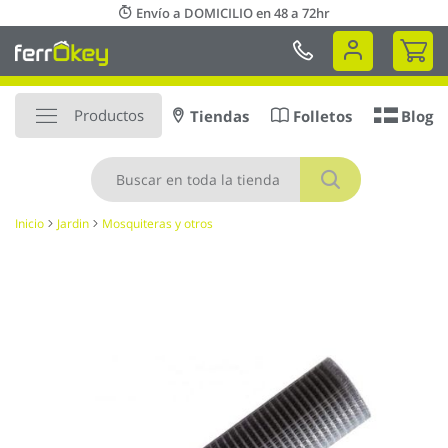
Ir
Envío a DOMICILIO en 48 a 72hr
al
Mi 
contenido
Productos
Tiendas
Folletos
Blog
Buscar
Inicio
Jardin
Mosquiteras y otros
Saltar
al
final
de
la
galería
de
imágenes