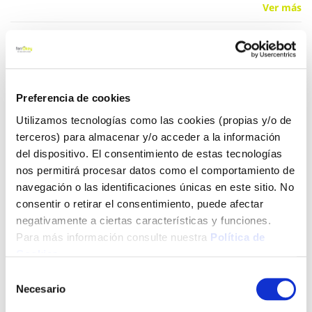
Ver más
179,00 €
Preferencia de cookies
Añadir al carrito
Utilizamos tecnologías como las cookies (propias y/o de
terceros) para almacenar y/o acceder a la información
del dispositivo. El consentimiento de estas tecnologías
Click&Collect - Recogida gratis
Envío a domicilio:
nos permitirá procesar datos como el comportamiento de
en nuestras tiendas
5 días hábiles
navegación o las identificaciones únicas en este sitio. No
consentir o retirar el consentimiento, puede afectar
negativamente a ciertas características y funciones.
+ INFO
Para más información consulte nuestra
Política de
Cookies
.
Selección
LOCALIZA TU TIENDA MÁS CERCANA
Necesario
de
consentimiento
También te puede interesar