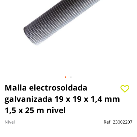
Saltar
Malla electrosoldada
al
galvanizada 19 x 19 x 1,4 mm
comienzo
de
1,5 x 25 m nivel
la
galería
de
Nivel
Ref:
23002207
imágenes