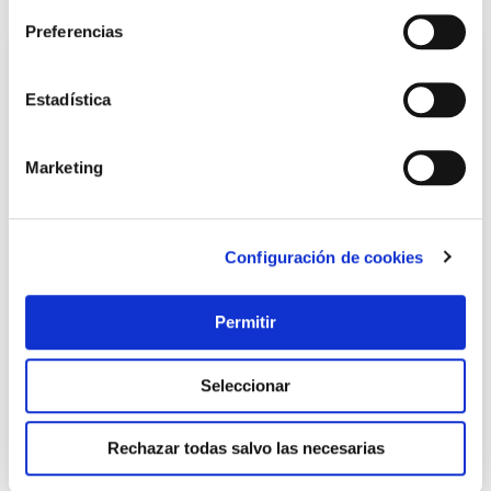
Preferencias
Estadística
Marketing
Configuración de cookies
Piscina redonda desmontable steel pro max 16.015 l
depuradora cartucho tipo ii ø457x122cm bestway
Permitir
Bestway
399,00 €
Seleccionar
Añadir al carrito
Rechazar todas salvo las necesarias