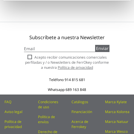
Subscríbete a nuestra Newsletter
Inscríbase
Enviar
a
nuestro
Acepto recibir comunicaciones comerciales
boletín
perfiladas y / o Newsletters de FerrOkey conforme
de
a nuestra
Política de privacidad
noticias:
Teléfono
914 815 681
Whatsapp
689 163 848
FAQ
Condiciones
Catálogos
Marca Kylate
de uso
Aviso legal
Financiación
Marca Kolorea
Política de
Política de
Acerca de
Marca Natuur
envíos
privacidad
Ferrokey
Marca Wesco
Derecho de