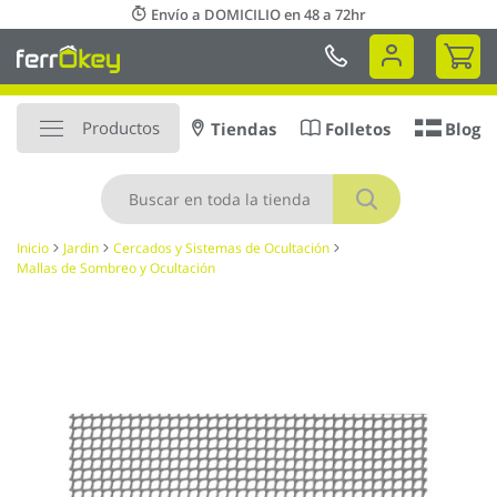
Ir
Envío a DOMICILIO en 48 a 72hr
al
Mi 
contenido
Productos
Tiendas
Folletos
Blog
Buscar
Inicio
Jardin
Cercados y Sistemas de Ocultación
Mallas de Sombreo y Ocultación
Saltar
al
final
de
la
galería
de
imágenes