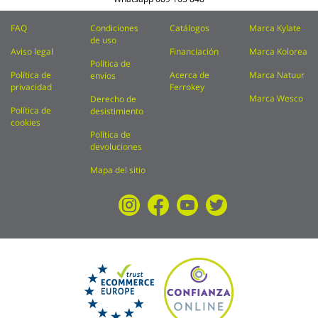
FAQ
Condiciones
Catálogos
Marca Kylate
de uso
Aviso legal
Financiación
Marca Kolorea
Política de
Política de
Acerca de
Marca Natuur
envíos
privacidad
Ferrokey
Marca Wesco
Derecho de
Política de
desistimiento
cookies
Política de
devoluciones
Mapa del sitio