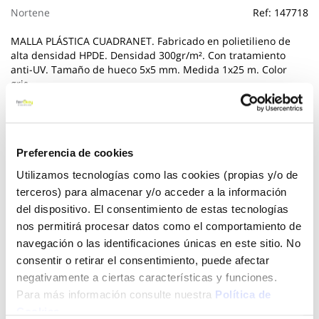
Nortene
Ref:
147718
MALLA PLÁSTICA CUADRANET. Fabricado en polietilieno de
alta densidad HPDE. Densidad 300gr/m². Con tratamiento
anti-UV. Tamaño de hueco 5x5 mm. Medida 1x25 m. Color
gris.
Ver más
64,95 €
Preferencia de cookies
Utilizamos tecnologías como las cookies (propias y/o de
terceros) para almacenar y/o acceder a la información
Añadir al carrito
del dispositivo. El consentimiento de estas tecnologías
nos permitirá procesar datos como el comportamiento de
navegación o las identificaciones únicas en este sitio. No
consentir o retirar el consentimiento, puede afectar
Click&Collect - Recogida gratis
Envío a domicilio:
negativamente a ciertas características y funciones.
en nuestras tiendas
5 días hábiles
Para más información consulte nuestra
Política de
Cookies
.