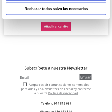
Rechazar todas salvo las necesarias
78,05 €
Añadir al carrito
Subscríbete a nuestra Newsletter
Inscríbase
Enviar
a
nuestro
Acepto recibir comunicaciones comerciales
boletín
perfiladas y / o Newsletters de FerrOkey conforme
de
a nuestra
Política de privacidad
noticias:
Teléfono
914 815 681
Whatsapp
689 163 848