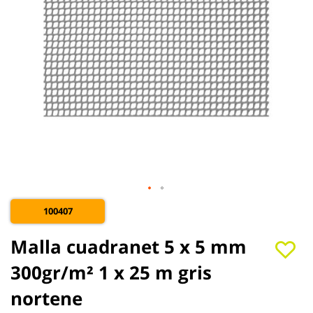
Saltar
100407
al
comienzo
Malla cuadranet 5 x 5 mm
de
la
300gr/m² 1 x 25 m gris
galería
de
nortene
imágenes