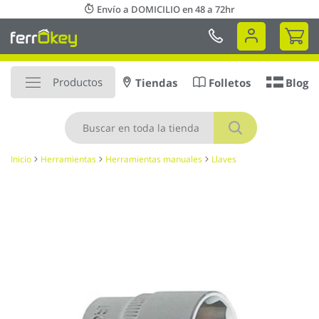
Ir
Envío a DOMICILIO en 48 a 72hr
al
Mi 
contenido
Productos
Tiendas
Folletos
Blog
Buscar
Inicio
Herramientas
Herramientas manuales
Llaves
Saltar
al
final
de
la
galería
de
imágenes