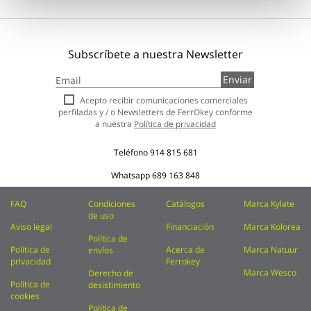
Subscríbete a nuestra Newsletter
Inscríbase
Enviar
a
nuestro
Acepto recibir comunicaciones comerciales
boletín
perfiladas y / o Newsletters de FerrOkey conforme
de
a nuestra
Política de privacidad
noticias:
Teléfono
914 815 681
Whatsapp
689 163 848
FAQ
Condiciones
Catálogos
Marca Kylate
de uso
Aviso legal
Financiación
Marca Kolorea
Política de
Política de
Acerca de
Marca Natuur
envíos
privacidad
Ferrokey
Marca Wesco
Derecho de
Política de
desistimiento
cookies
Política de