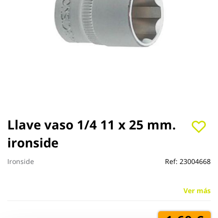
Saltar
Llave vaso 1/4 11 x 25 mm.
al
ironside
comienzo
de
la
Ironside
Ref:
23004668
galería
de
imágenes
Ver más