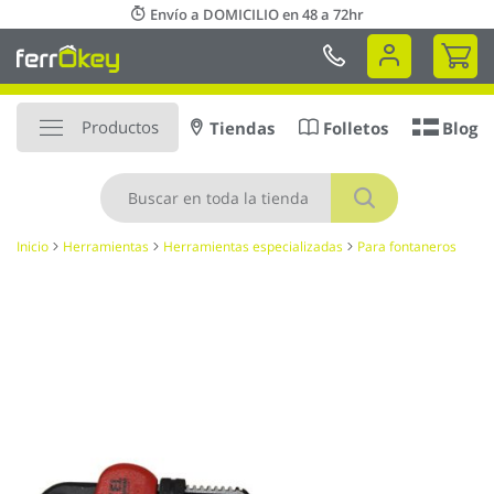
Ir
Envío a DOMICILIO en 48 a 72hr
al
Mi 
contenido
Productos
Tiendas
Folletos
Blog
Buscar
Inicio
Herramientas
Herramientas especializadas
Para fontaneros
Saltar
al
final
de
la
galería
de
imágenes