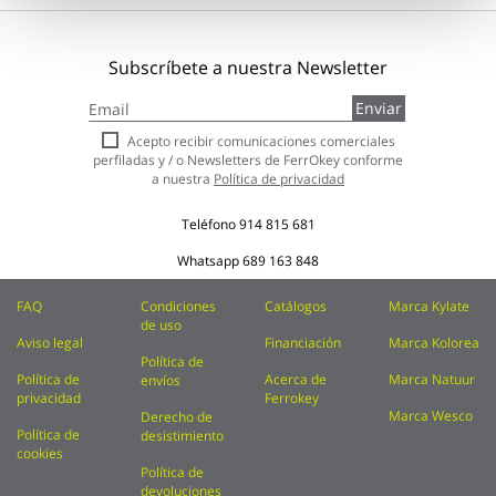
Subscríbete a nuestra Newsletter
Inscríbase
Enviar
a
nuestro
Acepto recibir comunicaciones comerciales
boletín
perfiladas y / o Newsletters de FerrOkey conforme
de
a nuestra
Política de privacidad
noticias:
Teléfono
914 815 681
Whatsapp
689 163 848
FAQ
Condiciones
Catálogos
Marca Kylate
de uso
Aviso legal
Financiación
Marca Kolorea
Política de
Política de
Acerca de
Marca Natuur
envíos
privacidad
Ferrokey
Marca Wesco
Derecho de
Política de
desistimiento
cookies
Política de
devoluciones