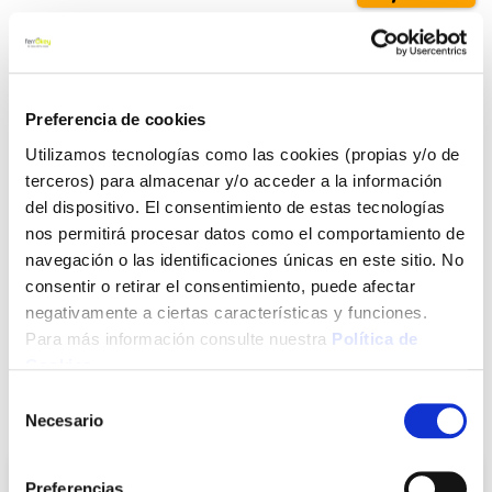
Añadir al carrito
Preferencia de cookies
Utilizamos tecnologías como las cookies (propias y/o de
Click&Collect - Recogida gratis
Envío a domicilio:
terceros) para almacenar y/o acceder a la información
en nuestras tiendas
5 días hábiles
del dispositivo. El consentimiento de estas tecnologías
nos permitirá procesar datos como el comportamiento de
navegación o las identificaciones únicas en este sitio. No
+ INFO
consentir o retirar el consentimiento, puede afectar
negativamente a ciertas características y funciones.
Para más información consulte nuestra
Política de
LOCALIZA TU TIENDA MÁS CERCANA
Cookies
.
Selección
También te puede interesar
Necesario
de
consentimiento
Preferencias