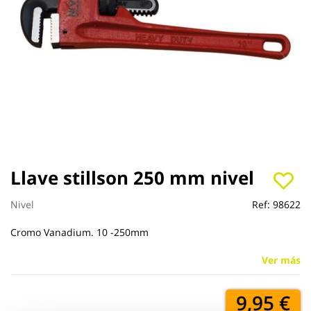
Saltar
Llave stillson 250 mm nivel
al
comienzo
Nivel
Ref:
98622
de
la
Cromo Vanadium. 10 -250mm
galería
de
Ver más
imágenes
9,95 €