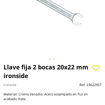
Saltar
Llave fija 2 bocas 20x22 mm
al
ironside
comienzo
de
la
Ironside
Ref:
23022957
galería
de
Material: Cromo Vanadio. Acero estampado en fr¡o en
imágenes
acabado mate