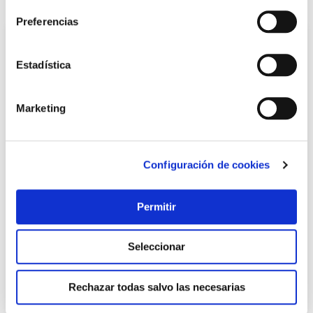
Preferencias
Estadística
Marketing
Configuración de cookies
Llave tubo forjada 27m-21-23 bahco
Bahco
Permitir
29,29 €
Seleccionar
Añadir al carrito
Rechazar todas salvo las necesarias