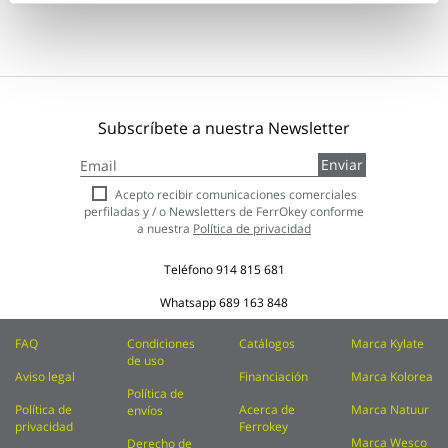
Subscríbete a nuestra Newsletter
Inscríbase
Enviar
a
nuestro
Acepto recibir comunicaciones comerciales
boletín
perfiladas y / o Newsletters de FerrOkey conforme
de
a nuestra
Política de privacidad
noticias:
Teléfono
914 815 681
Whatsapp
689 163 848
FAQ
Condiciones
Catálogos
Marca Kylate
de uso
Aviso legal
Financiación
Marca Kolorea
Política de
Política de
Acerca de
Marca Natuur
envíos
privacidad
Ferrokey
Marca Wesco
Derecho de