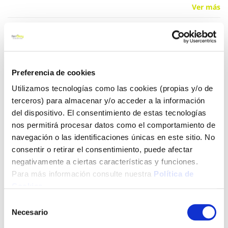
Ver más
8,60 €
Preferencia de cookies
Añadir al carrito
Utilizamos tecnologías como las cookies (propias y/o de
terceros) para almacenar y/o acceder a la información
del dispositivo. El consentimiento de estas tecnologías
Click&Collect - Recogida gratis
Envío a domicilio:
nos permitirá procesar datos como el comportamiento de
en nuestras tiendas
5 días hábiles
navegación o las identificaciones únicas en este sitio. No
consentir o retirar el consentimiento, puede afectar
negativamente a ciertas características y funciones.
+ INFO
Para más información consulte nuestra
Política de
Cookies
.
Selección
LOCALIZA TU TIENDA MÁS CERCANA
Necesario
de
consentimiento
También te puede interesar