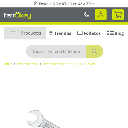
Ir
Envío a DOMICILIO en 48 a 72hr
al
Mi 
contenido
Productos
Tiendas
Folletos
Blog
Buscar
Inicio
Herramientas
Herramientas manuales
Llaves
Saltar
al
final
de
la
galería
de
imágenes