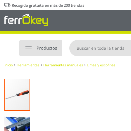
Ir
Recogida gratuita en más de 200 tiendas
al
contenido
Productos
Inicio
Herramientas
Herramientas manuales
Limas y escofinas
Saltar
al
final
de
la
galería
de
imágenes