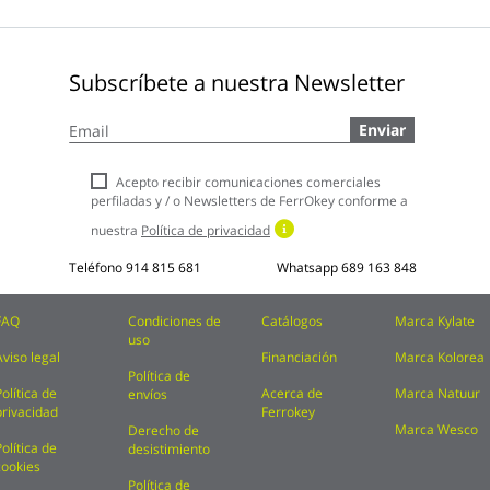
Subscríbete a nuestra Newsletter
Inscríbase
Enviar
a
nuestro
boletín
Acepto recibir comunicaciones comerciales
de
perfiladas y / o Newsletters de FerrOkey conforme a
noticias:
nuestra
Política de privacidad
Teléfono
914 815 681
Whatsapp
689 163 848
FAQ
Condiciones de
Catálogos
Marca Kylate
uso
Aviso legal
Financiación
Marca Kolorea
Política de
Política de
Acerca de
Marca Natuur
envíos
privacidad
Ferrokey
Marca Wesco
Derecho de
Política de
desistimiento
cookies
Política de