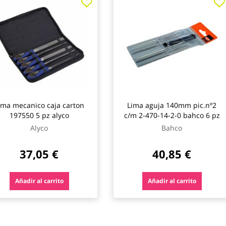
ima mecanico caja carton
Lima aguja 140mm pic.nº2
197550 5 pz alyco
c/m 2-470-14-2-0 bahco 6 pz
Alyco
Bahco
37,05 €
40,85 €
Añadir al carrito
Añadir al carrito