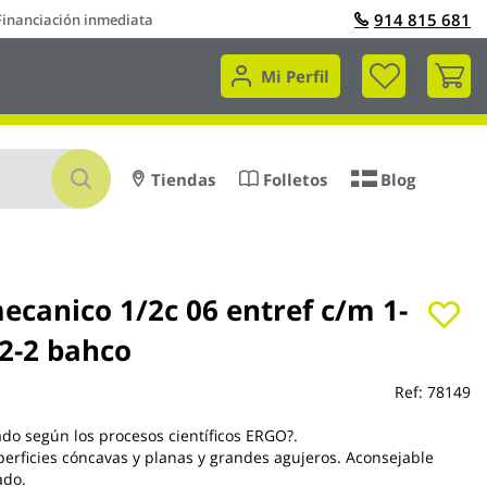
914 815 681
Financiación inmediata
Mi 
Mi Perfil
Buscar
Tiendas
Folletos
Blog
ecanico 1/2c 06 entref c/m 1-
-2-2 bahco
Ref:
78149
o según los procesos científicos ERGO?.
perficies cóncavas y planas y grandes agujeros. Aconsejable
ado.