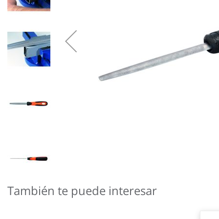
Saltar
al
También te puede interesar
comienzo
de
la