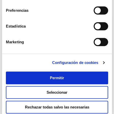
consentimiento
También te puede interesar
Preferencias
Estadística
Marketing
Configuración de cookies
Lijadora banda 920w wesco
Wesco
Permitir
Seleccionar
61,46 €
Rechazar todas salvo las necesarias
Añadir al carrito