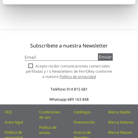
Subscríbete a nuestra Newsletter
Inscríbase
Enviar
a
nuestro
Acepto recibir comunicaciones comerciales
boletín
perfiladas y / o Newsletters de FerrOkey conforme
de
a nuestra
Política de privacidad
noticias:
Teléfono
914 815 681
Whatsapp
689 163 848
FAQ
Condiciones
Catálogos
Marca Kylate
de uso
Aviso legal
Financiación
Marca Kolorea
Política de
Política de
Acerca de
Marca Natuur
envíos
privacidad
Ferrokey