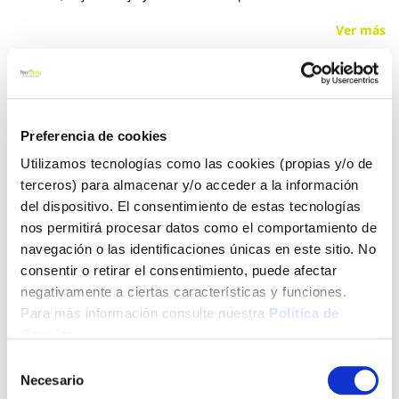
Ver más
34,40 €
Preferencia de cookies
Añadir al carrito
Utilizamos tecnologías como las cookies (propias y/o de
terceros) para almacenar y/o acceder a la información
del dispositivo. El consentimiento de estas tecnologías
nos permitirá procesar datos como el comportamiento de
Click&Collect - Recogida gratis
Envío a domicilio:
en nuestras tiendas
5 días hábiles
navegación o las identificaciones únicas en este sitio. No
consentir o retirar el consentimiento, puede afectar
negativamente a ciertas características y funciones.
+ INFO
Para más información consulte nuestra
Política de
Cookies
.
Selección
LOCALIZA TU TIENDA MÁS CERCANA
Necesario
de