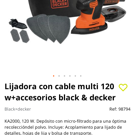
Saltar
Lijadora con cable multi 120
al
w+accesorios black & decker
comienzo
de
la
Black+decker
Ref:
98794
galería
de
KA2000, 120 W. Depósito con micro-filtrado para una óptima
imágenes
recoleccióndel polvo. Incluye: Acoplamiento para lijado de
detalles, hojas de lija y bolsa de transporte.