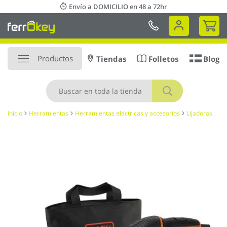
Ir
Envío a DOMICILIO en 48 a 72hr
al
Mi 
contenido
Productos
Tiendas
Folletos
Blog
Buscar
Inicio
Herramientas
Herramientas eléctricas y accesorios
Lijadoras
Saltar
al
final
de
la
galería
de
imágenes