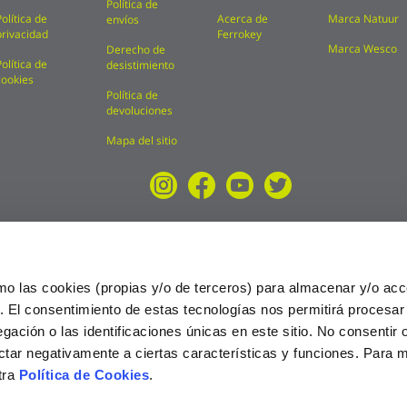
Política de
Política de
Acerca de
Marca Natuur
envíos
privacidad
Ferrokey
Marca Wesco
Derecho de
Política de
desistimiento
cookies
Política de
devoluciones
Mapa del sitio
mo las cookies (propias y/o de terceros) para almacenar y/o acc
o. El consentimiento de estas tecnologías nos permitirá procesa
ción o las identificaciones únicas en este sitio. No consentir o 
ctar negativamente a ciertas características y funciones. Para 
tra
Política de Cookies
.