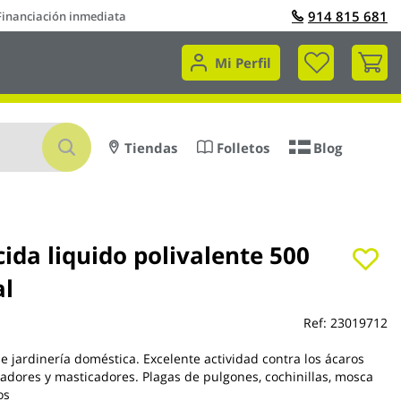
914 815 681
Financiación inmediata
Mi 
Mi Perfil
Buscar
Tiendas
Folletos
Blog
cida liquido polivalente 500
al
Ref:
23019712
e jardinería doméstica. Excelente actividad contra los ácaros
adores y masticadores. Plagas de pulgones, cochinillas, mosca
os