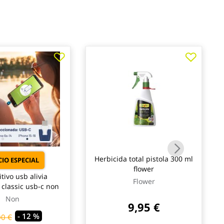
Herbicida total pistola 300 ml
IO ESPECIAL
flower
tivo usb alivia
Flower
 classic usb-c non
Non
9,95 €
- 12 %
00 €