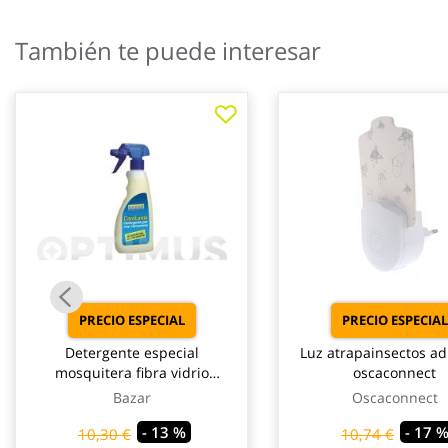
galería
de
También te puede interesar
imágenes
PRECIO ESPECIAL
PRECIO ESPECIAL
Detergente especial
Luz atrapainsectos ad
mosquitera fibra vidrio
oscaconnect
750ml-citronela bazar
Bazar
Oscaconnect
- 13 %
- 17 
10,30 €
10,74 €