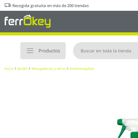
Ir
Recogida gratuita en más de 200 tiendas
al
contenido
Productos
Inicio
Jardin
Mosquiteras y otros
Antimosquitos
Saltar
al
final
de
la
galería
de
imágenes