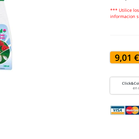
*** Utilice lo
informacion s
9,01 
Click&Col
en 