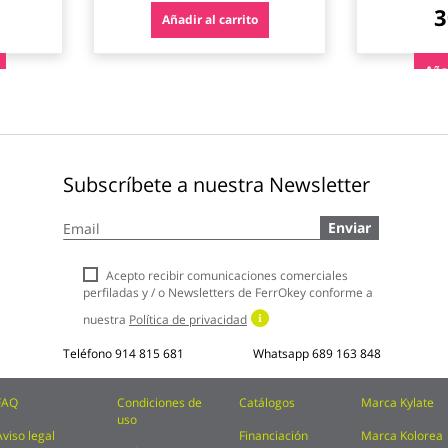
3
Añadir al carrito
Añad
Subscríbete a nuestra Newsletter
Inscríbase
Enviar
a
nuestro
boletín
Acepto recibir comunicaciones comerciales
de
perfiladas y / o Newsletters de FerrOkey conforme a
noticias:
nuestra
Política de privacidad
Teléfono
914 815 681
Whatsapp
689 163 848
FAQ
Condiciones de
Catálogos
Marca Kylate
uso
Aviso legal
Financiación
Marca Kolorea