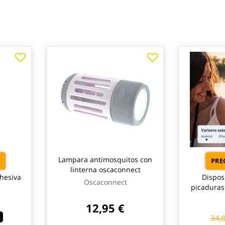
Lampara antimosquitos con
PREC
linterna oscaconnect
hesiva
Disposi
Oscaconnect
picaduras
12,95 €
%
34,