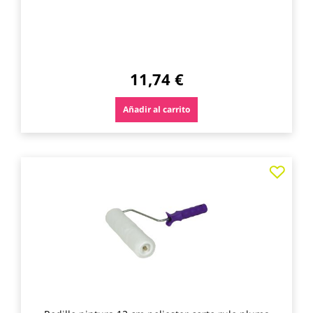
11,74 €
Añadir al carrito
Agre
a
los
favo