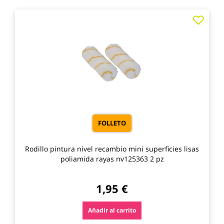
Agre
a
los
favo
FOLLETO
Rodillo pintura nivel recambio mini superficies lisas
poliamida rayas nv125363 2 pz
1,95 €
Añadir al carrito