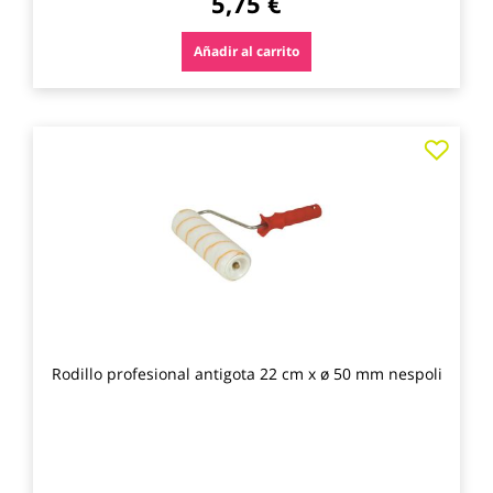
5,75 €
Añadir al carrito
Agre
a
los
favo
Rodillo profesional antigota 22 cm x ø 50 mm nespoli