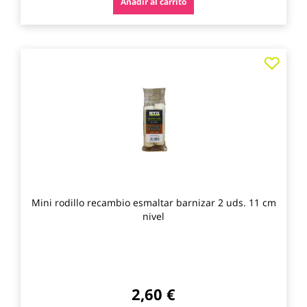
Añadir al carrito
Agre
a
los
favo
Mini rodillo recambio esmaltar barnizar 2 uds. 11 cm
nivel
2,60 €