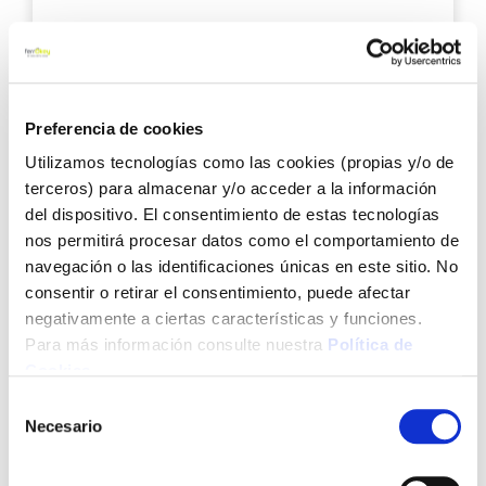
7,42 €
Añadir al carrito
Preferencia de cookies
Utilizamos tecnologías como las cookies (propias y/o de
Agre
terceros) para almacenar y/o acceder a la información
a
del dispositivo. El consentimiento de estas tecnologías
los
nos permitirá procesar datos como el comportamiento de
favo
navegación o las identificaciones únicas en este sitio. No
consentir o retirar el consentimiento, puede afectar
negativamente a ciertas características y funciones.
Para más información consulte nuestra
Política de
Cookies
.
Selección
Rodillo easy liner recortar 12 cm x ø 20 mm nespoli
Necesario
de
consentimiento