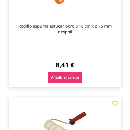
Rodillo espuma estucar poro 3 18 cm x ø 75 mm
nespoli
8,41 €
Añadir al carrito
Agre
a
los
favo