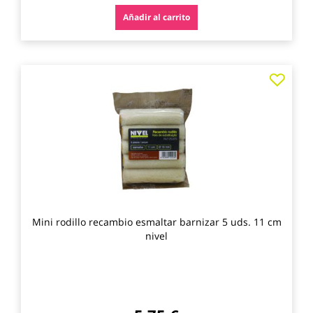
Añadir al carrito
Agre
a
los
favo
Mini rodillo recambio esmaltar barnizar 5 uds. 11 cm
nivel