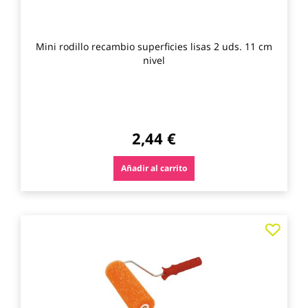
Mini rodillo recambio superficies lisas 2 uds. 11 cm
nivel
2,44 €
Añadir al carrito
Agre
a
los
favo