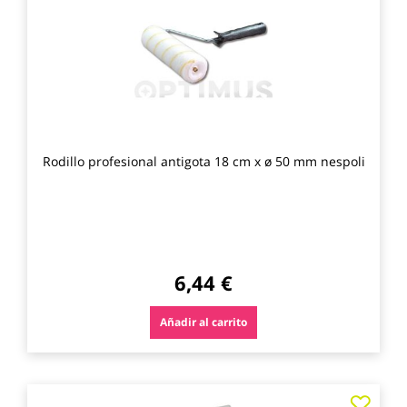
los
favo
Rodillo profesional antigota 18 cm x ø 50 mm nespoli
6,44 €
Añadir al carrito
Agre