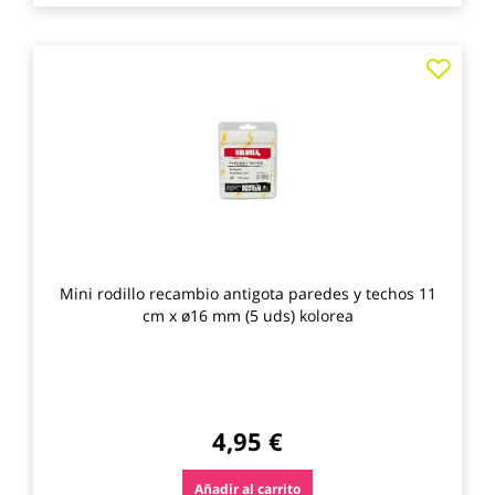
Agre
a
los
favo
Mini rodillo recambio antigota paredes y techos 11
cm x ø16 mm (5 uds) kolorea
4,95 €
Añadir al carrito