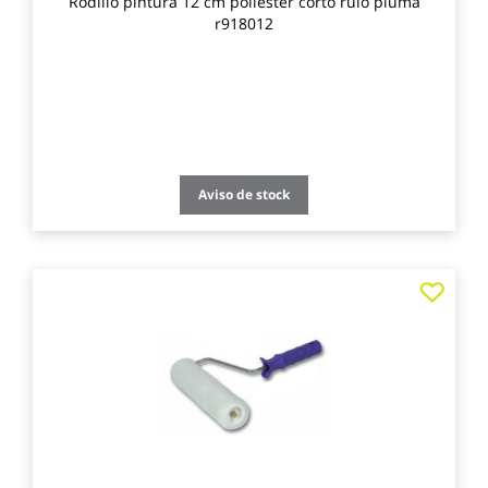
Rodillo pintura 12 cm poliester corto rulo pluma
r918012
Aviso de stock
Agre
a
los
favo