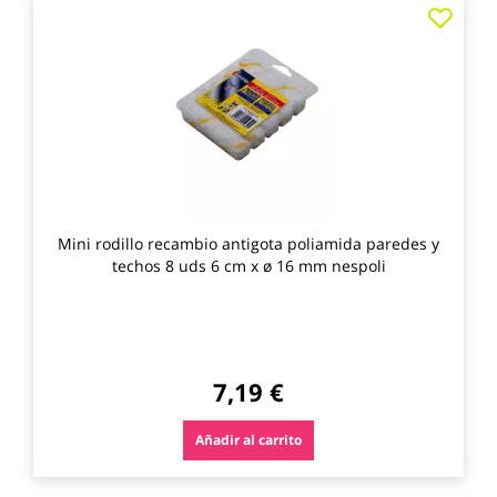
Agre
a
los
favo
Mini rodillo recambio antigota poliamida paredes y
techos 8 uds 6 cm x ø 16 mm nespoli
7,19 €
Añadir al carrito