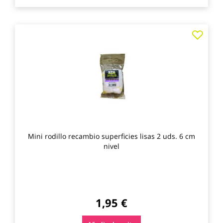
Agre
a
los
favo
Mini rodillo recambio superficies lisas 2 uds. 6 cm
nivel
1,95 €