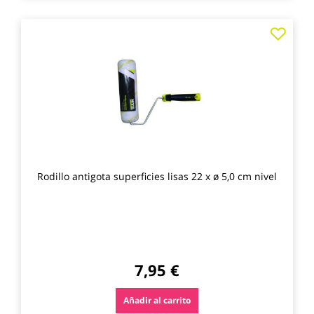
Agre
a
los
favo
Rodillo antigota superficies lisas 22 x ø 5,0 cm nivel
7,95 €
Añadir al carrito