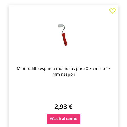
Agre
a
los
favo
Mini rodillo espuma multiusos poro 0 5 cm x ø 16
mm nespoli
2,93 €
Añadir al carrito