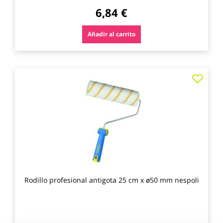
6,84 €
Añadir al carrito
Agre
a
los
favo
Rodillo profesional antigota 25 cm x ø50 mm nespoli