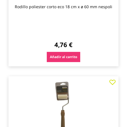
Rodillo poliester corto eco 18 cm x ø 60 mm nespoli
4,76 €
Añadir al carrito
Agre
a
los
favo