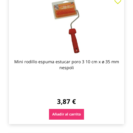
a
los
favo
Mini rodillo espuma estucar poro 3 10 cm x ø 35 mm
nespoli
3,87 €
Añadir al carrito