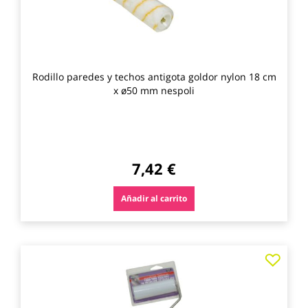
Rodillo paredes y techos antigota goldor nylon 18 cm
x ø50 mm nespoli
7,42 €
Añadir al carrito
Agre
a
los
favo