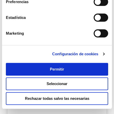
Preferencias
12,40 €
Estadística
Añadir al carrito
Marketing
Agre
a
Configuración de cookies
los
favo
Permitir
Seleccionar
Rechazar todas salvo las necesarias
Rodillo pint 22 cm sup.rug agua ext. universal