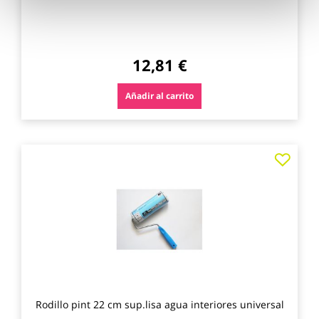
12,81 €
Añadir al carrito
Agre
a
los
favo
Rodillo pint 22 cm sup.lisa agua interiores universal