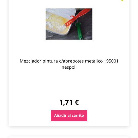
a
los
favo
Mezclador pintura c/abrebotes metalico 195001
nespoli
1,71 €
Añadir al carrito