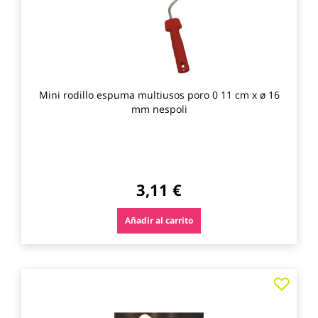
Mini rodillo espuma multiusos poro 0 11 cm x ø 16
mm nespoli
3,11 €
Añadir al carrito
Agre
a
los
favo