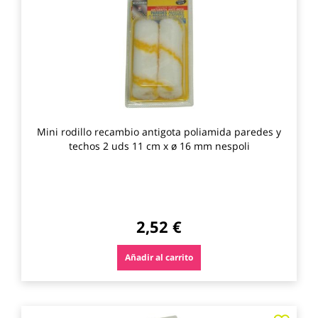
los
favo
Mini rodillo recambio antigota poliamida paredes y
techos 2 uds 11 cm x ø 16 mm nespoli
2,52 €
Añadir al carrito
Agre