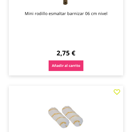
Mini rodillo esmaltar barnizar 06 cm nivel
2,75 €
Añadir al carrito
Agre
a
los
favo