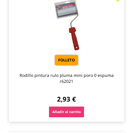
a
los
favo
FOLLETO
Rodillo pintura rulo pluma mini poro 0 espuma
r62021
2,93 €
Añadir al carrito