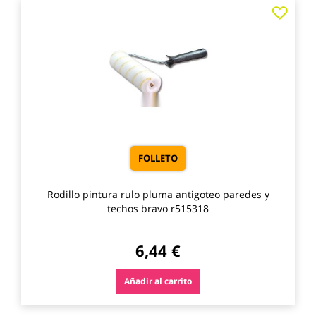
Agre
a
los
favo
FOLLETO
Rodillo pintura rulo pluma antigoteo paredes y
techos bravo r515318
6,44 €
Añadir al carrito