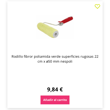
Agre
a
los
favo
Rodillo fibror poliamida verde superficies rugosas 22
cm x ø50 mm nespoli
9,84 €
Añadir al carrito