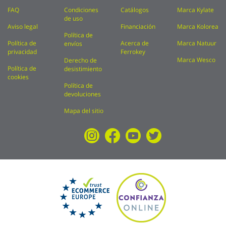
FAQ
Condiciones
Catálogos
Marca Kylate
de uso
Aviso legal
Financiación
Marca Kolorea
Política de
Política de
Acerca de
Marca Natuur
envíos
privacidad
Ferrokey
Marca Wesco
Derecho de
Política de
desistimiento
cookies
Política de
devoluciones
Mapa del sitio