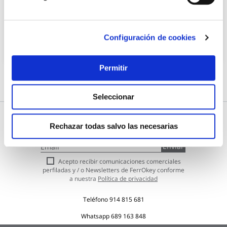
13,46 €
Configuración de cookies
Añadir al carrito
Permitir
Seleccionar
Rechazar todas salvo las necesarias
Subscríbete a nuestra Newsletter
Inscríbase
Enviar
a
nuestro
Acepto recibir comunicaciones comerciales
boletín
perfiladas y / o Newsletters de FerrOkey conforme
de
a nuestra
Política de privacidad
noticias:
Teléfono
914 815 681
Whatsapp
689 163 848