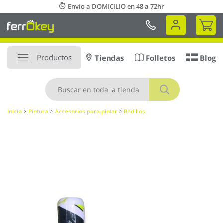
Ir
Envío a DOMICILIO en 48 a 72hr
al
Mi 
contenido
Productos
Tiendas
Folletos
Blog
Buscar
Inicio
Pintura
Accesorios para pintar
Rodillos
Saltar
al
final
de
la
galería
de
imágenes