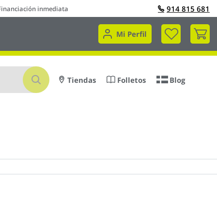
914 815 681
Financiación inmediata
Mi 
Mi Perfil
Buscar
Tiendas
Folletos
Blog