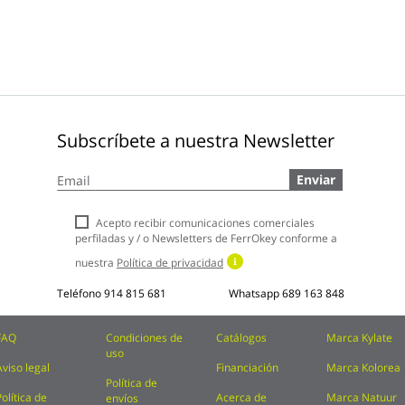
Subscríbete a nuestra Newsletter
Inscríbase
Enviar
a
nuestro
boletín
Acepto recibir comunicaciones comerciales
de
perfiladas y / o Newsletters de FerrOkey conforme a
noticias:
nuestra
Política de privacidad
Teléfono
914 815 681
Whatsapp
689 163 848
FAQ
Condiciones de
Catálogos
Marca Kylate
uso
Aviso legal
Financiación
Marca Kolorea
Política de
Política de
Acerca de
Marca Natuur
envíos