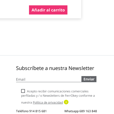
Añadir al carrito
Subscríbete a nuestra Newsletter
Inscríbase
Enviar
a
nuestro
boletín
Acepto recibir comunicaciones comerciales
de
perfiladas y / o Newsletters de FerrOkey conforme a
noticias:
nuestra
Política de privacidad
Teléfono
914 815 681
Whatsapp
689 163 848