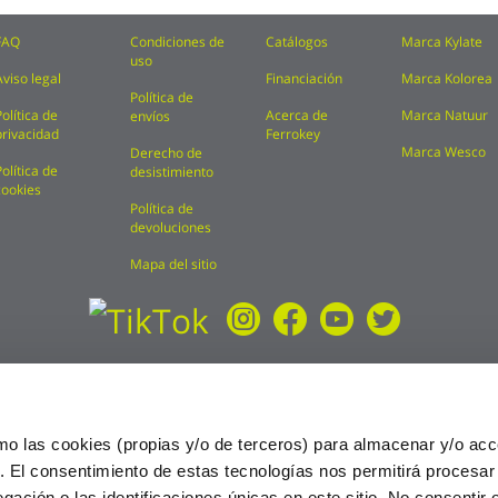
FAQ
Condiciones de
Catálogos
Marca Kylate
uso
Aviso legal
Financiación
Marca Kolorea
Política de
Política de
Acerca de
Marca Natuur
envíos
privacidad
Ferrokey
Marca Wesco
Derecho de
Política de
desistimiento
cookies
Política de
devoluciones
Mapa del sitio
mo las cookies (propias y/o de terceros) para almacenar y/o acc
o. El consentimiento de estas tecnologías nos permitirá procesa
ción o las identificaciones únicas en este sitio. No consentir o 