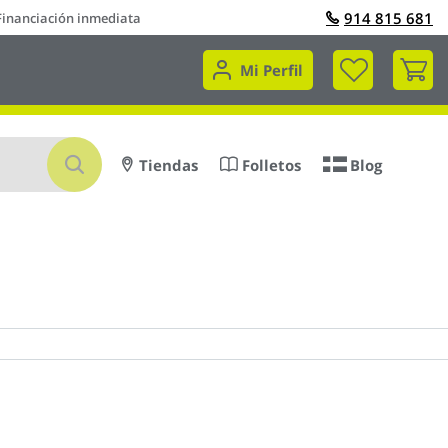
914 815 681
Financiación inmediata
Mi 
Mi Perfil
Buscar
Tiendas
Folletos
Blog