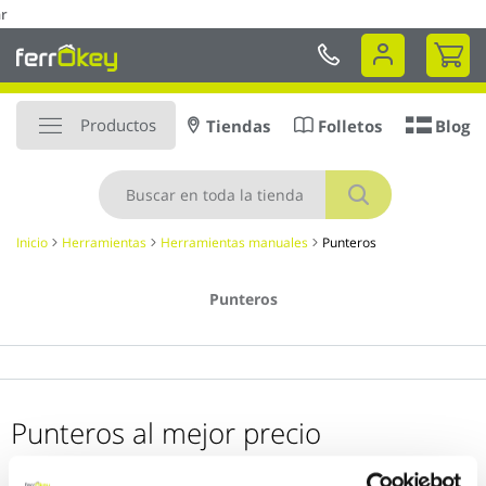
Ir
 DOMICILIO en 48 a 72hr
al
Mi 
contenido
Productos
Tiendas
Folletos
Blog
Buscar
Inicio
Herramientas
Herramientas manuales
Punteros
Punteros
Punteros al mejor precio