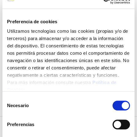
La mejor selección de
Punteros
. Encuentra todo lo que
necesitas para tus proyectos de bricolaje de forma sencilla en
nuestra web.
Preferencia de cookies
Utilizamos tecnologías como las cookies (propias y/o de
Descubre nuestra amplia variedad de herramientas manuales.
¡No esperes más y haz tus proyectos realidad al mejor precio
terceros) para almacenar y/o acceder a la información
con Ferrokey! La mejor selección de productos de Herramientas
del dispositivo. El consentimiento de estas tecnologías
al mejor precio en la mayor ferretería online.
nos permitirá procesar datos como el comportamiento de
navegación o las identificaciones únicas en este sitio. No
¡Compra Punteros a precios económicos en Ferrokey!
consentir o retirar el consentimiento, puede afectar
negativamente a ciertas características y funciones.
Para más información consulte nuestra
Política de
Cookies
.
No podemos encontrar productos que coincida con la
selección.
Selección
Necesario
de
consentimiento
Preferencias
Subscríbete a nuestra Newsletter