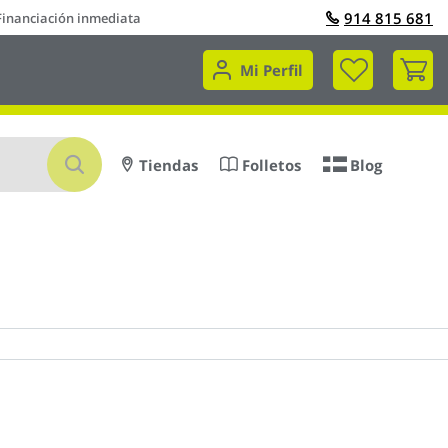
914 815 681
Financiación inmediata
Mi 
Mi Perfil
Buscar
Tiendas
Folletos
Blog