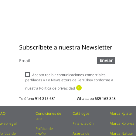
Subscríbete a nuestra Newsletter
Inscríbase
Enviar
a
nuestro
boletín
Acepto recibir comunicaciones comerciales
de
perfiladas y / o Newsletters de FerrOkey conforme a
noticias:
nuestra
Política de privacidad
Teléfono
914 815 681
Whatsapp
689 163 848
FAQ
Condiciones de
Catálogos
Marca Kylate
uso
Aviso legal
Financiación
Marca Kolorea
Política de
Política de
Acerca de
Marca Natuur
envíos