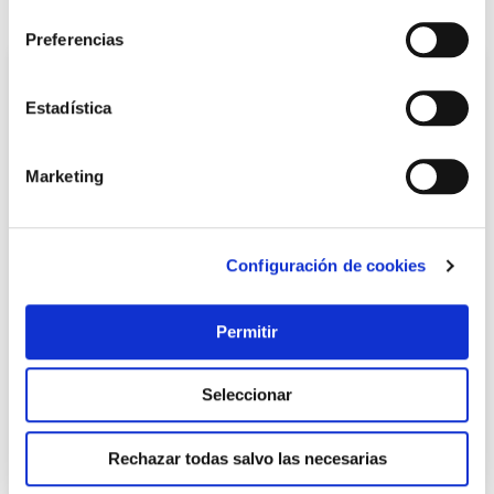
consentimiento
También te puede interesar
Preferencias
Estadística
Marketing
Configuración de cookies
Contenedor hermetico borosilicato cook & eat 1,1 l -
valvula tatay
Permitir
Tatay
Seleccionar
7,20 €
Rechazar todas salvo las necesarias
Añadir al carrito