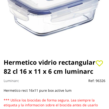
Saltar
Hermetico vidrio rectangular
al
82 cl 16 x 11 x 6 cm luminarc
comienzo
de
la
Luminarc
Ref:
96326
galería
de
Hermetico rect 16x11 pure box active lum
imágenes
*** Utilice los biocidas de forma segura. Lea siempre la
etiqueta y la informacion sobre el biocida antes de usarlo