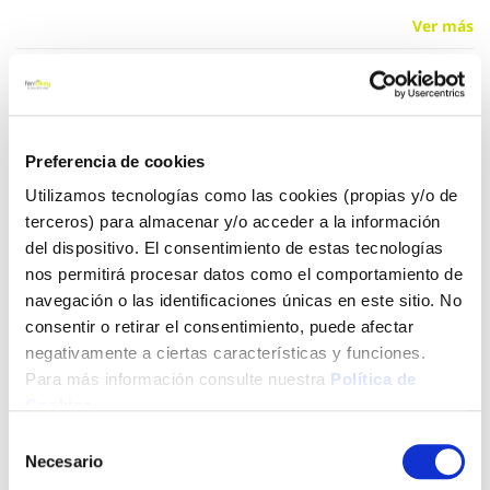
Ver más
5,95 €
Preferencia de cookies
Añadir al carrito
Utilizamos tecnologías como las cookies (propias y/o de
terceros) para almacenar y/o acceder a la información
del dispositivo. El consentimiento de estas tecnologías
nos permitirá procesar datos como el comportamiento de
Click&Collect - Recogida gratis
Envío a domicilio:
en nuestras tiendas
5 días hábiles
navegación o las identificaciones únicas en este sitio. No
consentir o retirar el consentimiento, puede afectar
negativamente a ciertas características y funciones.
+ INFO
Para más información consulte nuestra
Política de
Cookies
.
Selección
LOCALIZA TU TIENDA MÁS CERCANA
Necesario
de