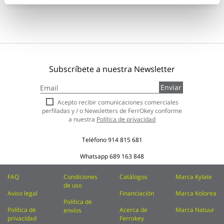
Subscríbete a nuestra Newsletter
Inscríbase
Enviar
a
nuestro
Acepto recibir comunicaciones comerciales
boletín
perfiladas y / o Newsletters de FerrOkey conforme
de
a nuestra
Política de privacidad
noticias:
Teléfono
914 815 681
Whatsapp
689 163 848
FAQ
Condiciones
Catálogos
Marca Kylate
de uso
Aviso legal
Financiación
Marca Kolorea
Política de
Política de
Acerca de
Marca Natuur
envíos
privacidad
Ferrokey