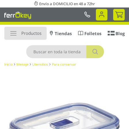
Ir
Envío a DOMICILIO en 48 a 72hr
al
Mi 
contenido
Productos
Tiendas
Folletos
Blog
Buscar
Inicio
Menaje
Utensilios
Para conservar
Saltar
al
final
de
la
galería
de
imágenes