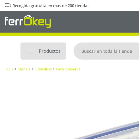
Ir
Recogida gratuita en más de 200 tiendas
al
contenido
Productos
Inicio
Menaje
Utensilios
Para conservar
Saltar
al
final
de
la
galería
de
imágenes