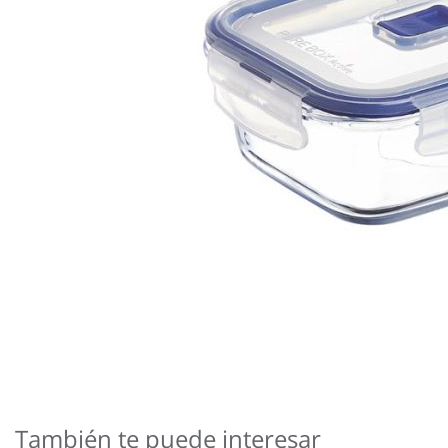
Saltar
al
comienzo
de
También te puede interesar
la