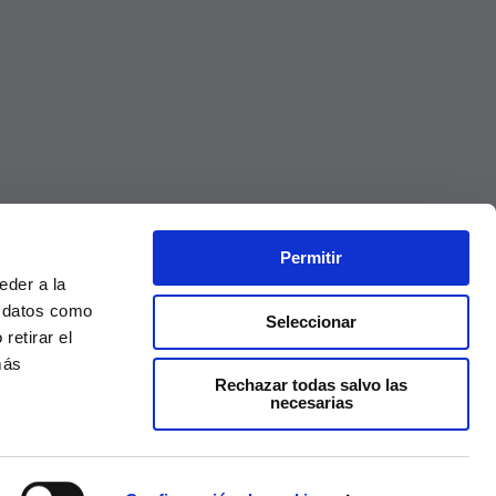
Permitir
eder a la
r datos como
Seleccionar
retirar el
más
Rechazar todas salvo las
necesarias
Precios válidos solo en la web, no en tienda