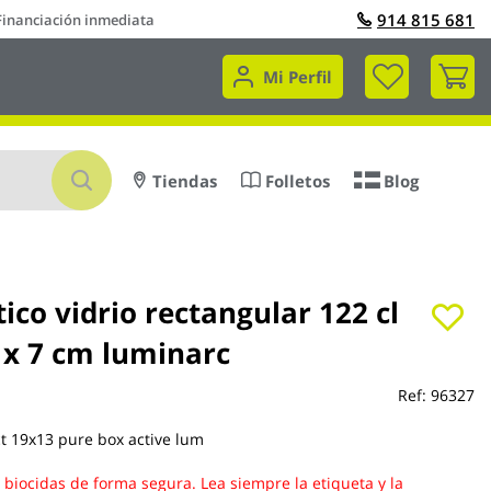
914 815 681
Financiación inmediata
Mi 
Mi Perfil
Buscar
Tiendas
Folletos
Blog
co vidrio rectangular 122 cl
 x 7 cm luminarc
Ref:
96327
t 19x13 pure box active lum
s biocidas de forma segura. Lea siempre la etiqueta y la