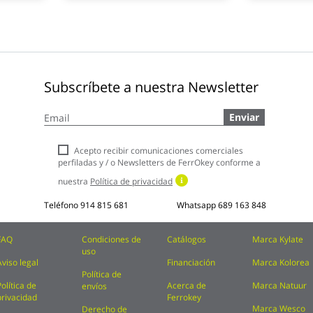
Subscríbete a nuestra Newsletter
Inscríbase
Enviar
a
nuestro
boletín
Acepto recibir comunicaciones comerciales
de
perfiladas y / o Newsletters de FerrOkey conforme a
noticias:
nuestra
Política de privacidad
Teléfono
914 815 681
Whatsapp
689 163 848
FAQ
Condiciones de
Catálogos
Marca Kylate
uso
Aviso legal
Financiación
Marca Kolorea
Política de
Política de
Acerca de
Marca Natuur
envíos
privacidad
Ferrokey
Marca Wesco
Derecho de