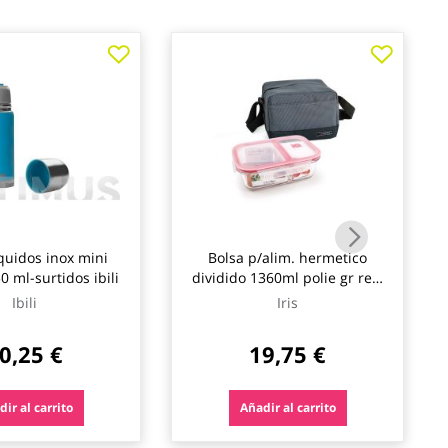
quidos inox mini
Bolsa p/alim. hermetico
0 ml-surtidos ibili
dividido 1360ml polie gr real
iris
Ibili
Iris
0,25 €
19,75 €
ir al carrito
Añadir al carrito