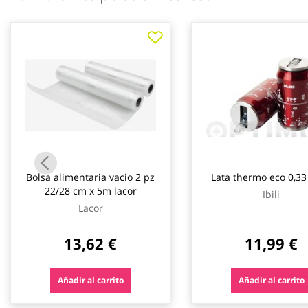
galería
de
imágenes
Bolsa alimentaria vacio 2 pz
Lata thermo eco 0,33 l
22/28 cm x 5m lacor
Ibili
Lacor
13,62 €
11,99 €
Añadir al carrito
Añadir al carrito