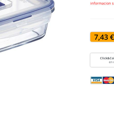
informacion s
7,43 
Click&Col
en 