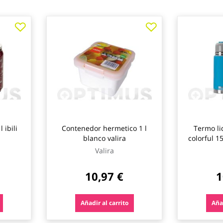
 ibili
Contenedor hermetico 1 l
Termo li
blanco valira
colorful 15
Valira
10,97 €
1
Añadir al carrito
Añad