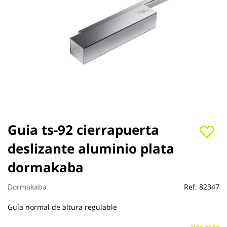
Saltar
Guia ts-92 cierrapuerta
al
deslizante aluminio plata
comienzo
de
dormakaba
la
galería
de
Dormakaba
Ref:
82347
imágenes
Guía normal de altura regulable