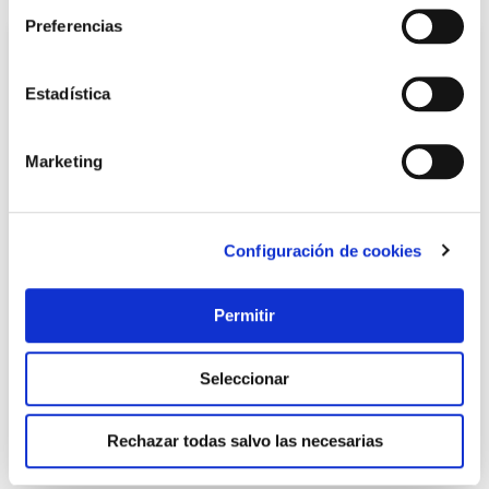
Preferencias
Estadística
Marketing
Configuración de cookies
Cierrapuerta dc120 brazo retenedor fuerza 3 negro tesa
Tesa
Permitir
42,25 €
Seleccionar
Añadir al carrito
Rechazar todas salvo las necesarias