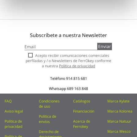
Subscríbete a nuestra Newsletter
Inscríbase
Enviar
a
nuestro
Acepto recibir comunicaciones comerciales
boletín
perfiladas y / o Newsletters de FerrOkey conforme
de
a nuestra
Política de privacidad
noticias:
Teléfono
914 815 681
Whatsapp
689 163 848
FAQ
Condiciones
Catálogos
Marca Kylate
de uso
Aviso legal
Financiación
Marca Kolorea
Política de
Política de
Acerca de
Marca Natuur
envíos
privacidad
Ferrokey
Marca Wesco
Derecho de
Política de
desistimiento