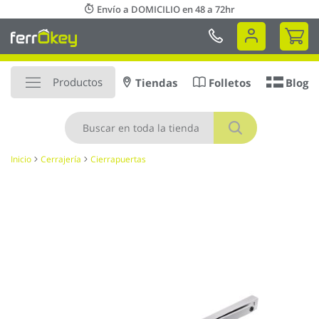
Ir
Envío a DOMICILIO en 48 a 72hr
al
Mi 
contenido
Productos
Tiendas
Folletos
Blog
Buscar
Inicio
Cerrajería
Cierrapuertas
Saltar
al
final
de
la
galería
de
imágenes