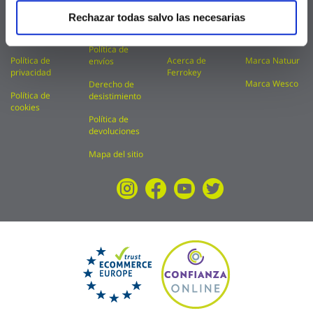
FAQ
Condiciones
Catálogos
Marca Kylate
Rechazar todas salvo las necesarias
de uso
Aviso legal
Financiación
Marca Kolorea
Política de
Política de
Acerca de
Marca Natuur
envíos
privacidad
Ferrokey
Marca Wesco
Derecho de
Política de
desistimiento
cookies
Política de
devoluciones
Mapa del sitio