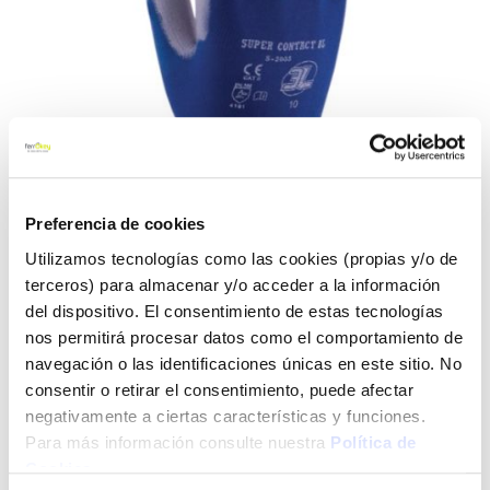
Preferencia de cookies
Utilizamos tecnologías como las cookies (propias y/o de
terceros) para almacenar y/o acceder a la información
Saltar
Guante mecanico palma
al
del dispositivo. El consentimiento de estas tecnologías
poliuretano nylon azul
comienzo
nos permitirá procesar datos como el comportamiento de
de
navegación o las identificaciones únicas en este sitio. No
supercontact bl 3l
la
consentir o retirar el consentimiento, puede afectar
galería
supercontact bl t-8
negativamente a ciertas características y funciones.
de
imágenes
Para más información consulte nuestra
Política de
3l
Ref:
CF-80858
Cookies
.