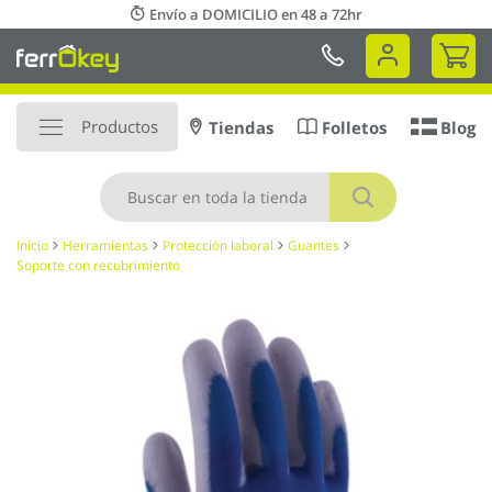
Ir
Envío a DOMICILIO en 48 a 72hr
al
Mi 
contenido
Productos
Tiendas
Folletos
Blog
Buscar
Inicio
Herramientas
Protección laboral
Guantes
Soporte con recubrimiento
Saltar
al
final
de
la
galería
de
imágenes