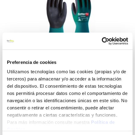
Preferencia de cookies
Utilizamos tecnologías como las cookies (propias y/o de
terceros) para almacenar y/o acceder a la información
Saltar
Guante mecanico
al
del dispositivo. El consentimiento de estas tecnologías
nylon/latex verde/negro bl-
comienzo
nos permitirá procesar datos como el comportamiento de
de
navegación o las identificaciones únicas en este sitio. No
015 3l supra tex t-7
la
consentir o retirar el consentimiento, puede afectar
galería
negativamente a ciertas características y funciones.
de
3l
Ref:
CF-126093
imágenes
Para más información consulte nuestra
Política de
GUANTE CON RECUBIERTO DE LÁTEX NATURAL TEXTURIZADO
Cookies
.
PARA UN AGARRE EXCEPCIONAL. EXCELENTE DEXTERIDAD