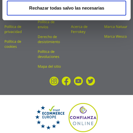
FAQ
Condiciones
Catálogos
Marca Kylate
Rechazar todas salvo las necesarias
de uso
Aviso legal
Financiación
Marca Kolorea
Política de
Política de
Acerca de
Marca Natuur
envíos
privacidad
Ferrokey
Marca Wesco
Derecho de
Política de
desistimiento
cookies
Política de
devoluciones
Mapa del sitio