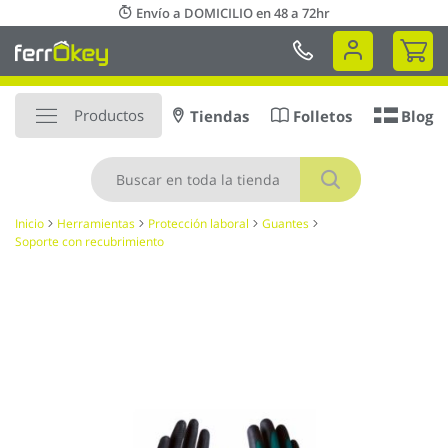
Ir
Envío a DOMICILIO en 48 a 72hr
al
Mi 
contenido
Productos
Tiendas
Folletos
Blog
Buscar
Inicio
Herramientas
Protección laboral
Guantes
Soporte con recubrimiento
Saltar
al
final
de
la
galería
de
imágenes