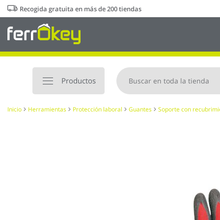
Ir
Recogida gratuita en más de 200 tiendas
al
contenido
Productos
Inicio
Herramientas
Protección laboral
Guantes
Soporte con recubrimi
Saltar
al
final
de
la
galería
de
imágenes