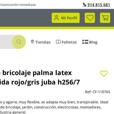
914 815 681
Financiación inmediata
Mi 
Mi Perfil
Buscar
Tiendas
Folletos
Blog
 bricolaje palma latex
da rojo/gris juba h256/7
Ref:
CF-110765
o y agarre, muy flexible, se adapta muy bien, transpirable. Ideal
de bricolaje, jardín, construcción, electricistas, montadores,
dustria general.