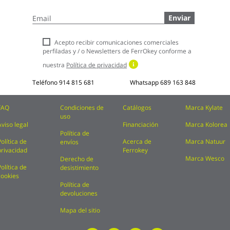
Inscríbase
Enviar
a
nuestro
boletín
Acepto recibir comunicaciones comerciales
de
perfiladas y / o Newsletters de FerrOkey conforme a
noticias:
nuestra
Política de privacidad
Teléfono
914 815 681
Whatsapp
689 163 848
FAQ
Condiciones de
Catálogos
Marca Kylate
uso
Aviso legal
Financiación
Marca Kolorea
Política de
Política de
Acerca de
Marca Natuur
envíos
privacidad
Ferrokey
Marca Wesco
Derecho de
Política de
desistimiento
cookies
Política de
devoluciones
Mapa del sitio