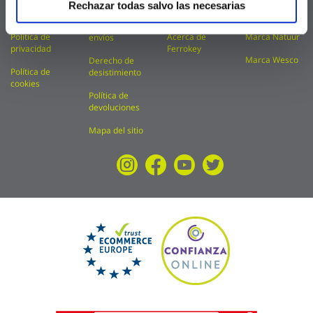
de uso
Rechazar todas salvo las necesarias
Aviso legal
Financiación
Marca Kolorea
Política de
Política de
Acerca de
Marca Natuur
envíos
privacidad
Ferrokey
Marca Wesco
Derecho de
Política de
desistimiento
cookies
Política de
devoluciones
Mapa del sitio