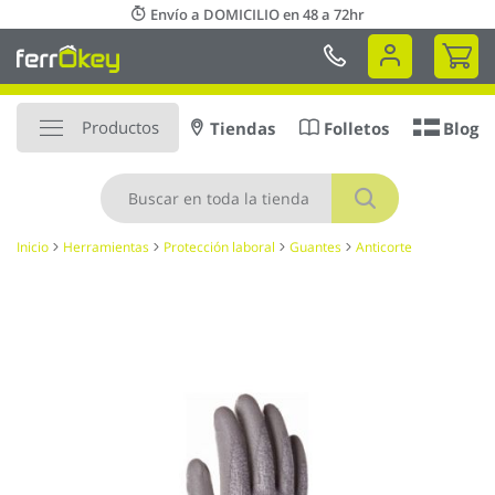
Ir
Envío a DOMICILIO en 48 a 72hr
al
Mi 
contenido
Productos
Tiendas
Folletos
Blog
Buscar
Inicio
Herramientas
Protección laboral
Guantes
Anticorte
Saltar
al
final
de
la
galería
de
imágenes