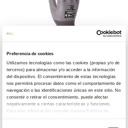
Preferencia de cookies
Utilizamos tecnologías como las cookies (propias y/o de
terceros) para almacenar y/o acceder a la información
Saltar
Guante anti-corte palma
al
del dispositivo. El consentimiento de estas tecnologías
poliuretano fibra vidrio
comienzo
nos permitirá procesar datos como el comportamiento de
de
navegación o las identificaciones únicas en este sitio. No
catter 5 3l wx-020 t9
la
consentir o retirar el consentimiento, puede afectar
galería
negativamente a ciertas características y funciones.
de
3l
Ref:
CF-110603
imágenes
Para más información consulte nuestra
Política de
Guante anticorte de fibra de vidrio con recubrimiento de
Cookies
.
poliuretano en la palma. Máxima resistencia al corte (nivel 5)
Selección