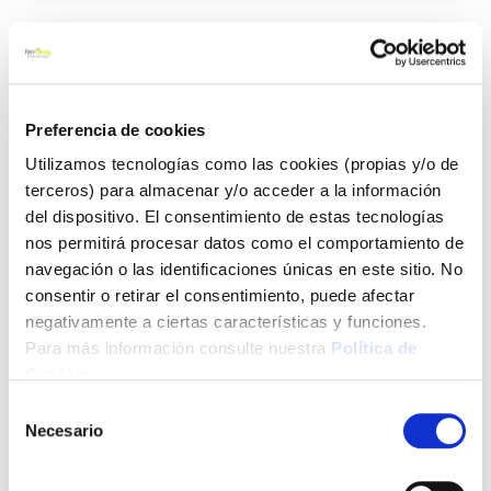
Agre
a
los
favo
Preferencia de cookies
Utilizamos tecnologías como las cookies (propias y/o de
terceros) para almacenar y/o acceder a la información
del dispositivo. El consentimiento de estas tecnologías
nos permitirá procesar datos como el comportamiento de
navegación o las identificaciones únicas en este sitio. No
Bota agro o2 marron talla 46 bellota
consentir o retirar el consentimiento, puede afectar
negativamente a ciertas características y funciones.
Para más información consulte nuestra
Política de
Cookies
.
Selección
72,35 €
Necesario
de
consentimiento
Añadir al carrito