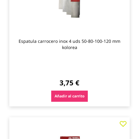
Espatula carrocero inox 4 uds 50-80-100-120 mm
kolorea
3,75 €
Añadir al carrito
Agre
a
los
favo