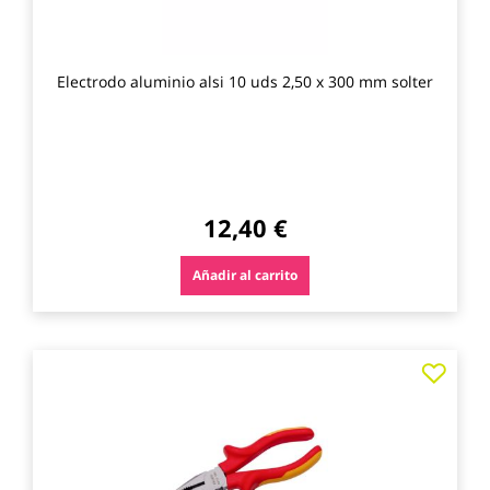
Electrodo aluminio alsi 10 uds 2,50 x 300 mm solter
12,40 €
Añadir al carrito
Agre
a
los
favo