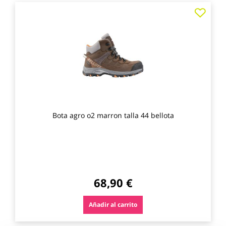
Agre
a
los
favo
Bota agro o2 marron talla 44 bellota
68,90 €
Añadir al carrito