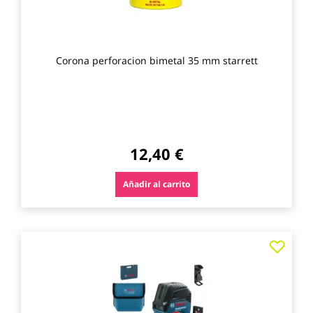
Corona perforacion bimetal 35 mm starrett
12,40 €
Añadir al carrito
Agre
a
los
favo