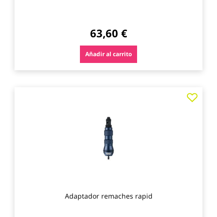
63,60 €
Añadir al carrito
Agre
a
los
favo
Adaptador remaches rapid