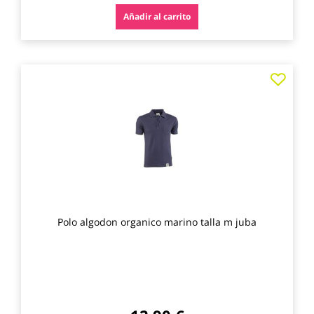
Añadir al carrito
Agre
a
los
favo
Polo algodon organico marino talla m juba