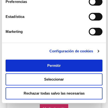
Preferencias
Agre
Estadística
a
los
favo
Marketing
Configuración de cookies
Permitir
Bota seguridad s3s sr fo hro esd allroad okayama
nrnr talla 40 sparco
Seleccionar
Rechazar todas salvo las necesarias
82,70 €