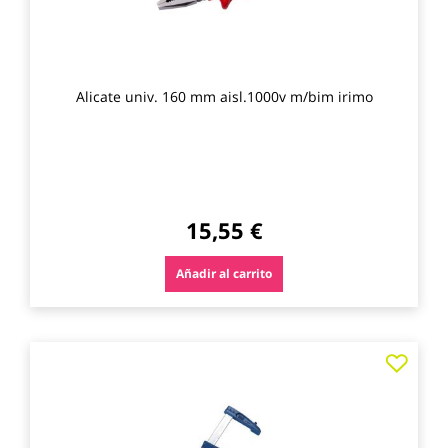
Alicate univ. 160 mm aisl.1000v m/bim irimo
15,55 €
Añadir al carrito
Agre
a
los
favo