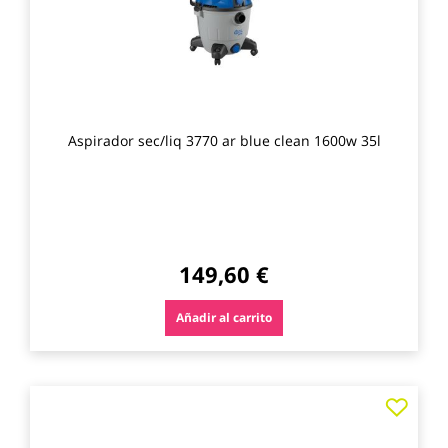
Aspirador sec/liq 3770 ar blue clean 1600w 35l
149,60 €
Añadir al carrito
Agre
a
los