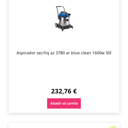
los
favo
Aspirador sec/liq az 3780 ar blue clean 1600w 50l
232,76 €
Añadir al carrito
Agre