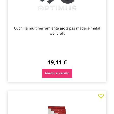
Cuchilla multiherramienta jgo 3 pzs madera-metal
wolfcraft
19,11 €
Añadir al carrito
Agre
a
los
favo