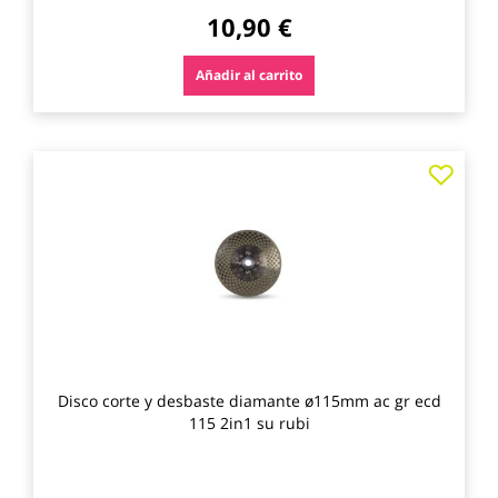
10,90 €
Añadir al carrito
Agre
a
los
favo
Disco corte y desbaste diamante ø115mm ac gr ecd
115 2in1 su rubi