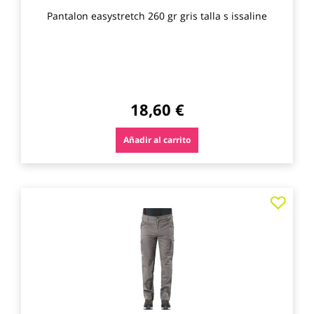
Pantalon easystretch 260 gr gris talla s issaline
18,60 €
Añadir al carrito
Agre
a
los
favo