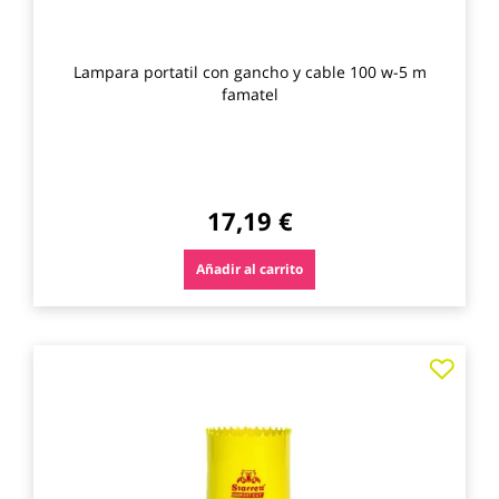
Lampara portatil con gancho y cable 100 w-5 m
famatel
17,19 €
Añadir al carrito
Agre
a
los
favo