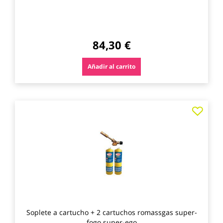
84,30 €
Añadir al carrito
Agre
a
los
favo
Soplete a cartucho + 2 cartuchos romassgas super-
fogo super-ego