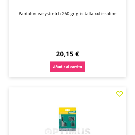
Pantalon easystretch 260 gr gris talla xxl issaline
20,15 €
Añadir al carrito
Agre
a
los
favo