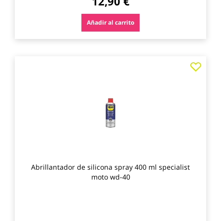
12,90 €
Añadir al carrito
Agre
a
los
favo
Abrillantador de silicona spray 400 ml specialist
moto wd-40