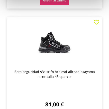
Añadir al carrito
Agre
a
los
favo
Bota seguridad s3s sr fo hro esd allroad okayama
nrnr talla 43 sparco
81,00 €