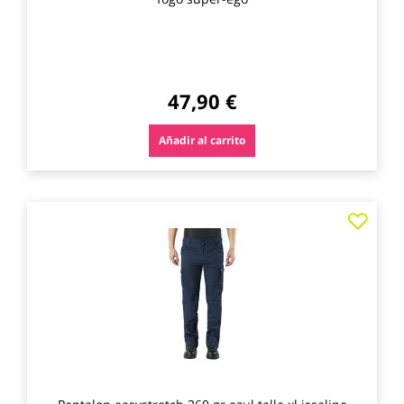
47,90 €
Añadir al carrito
Agre
a
los
favo