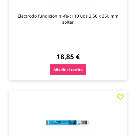
Electrodo fundicion ni-fe-ci 10 uds 2.50 x 350 mm
solter
18,85 €
Añadir al carrito
Agre
a
los
favo