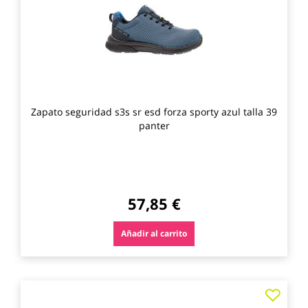
favo
Zapato seguridad s3s sr esd forza sporty azul talla 39
panter
57,85 €
Añadir al carrito
Agre
a