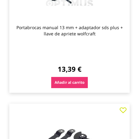
Portabrocas manual 13 mm + adaptador sds plus +
llave de apriete wolfcraft
13,39 €
Añadir al carrito
Agre
a
los
favo