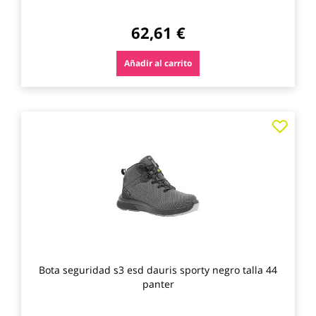
62,61 €
Añadir al carrito
Agre
a
los
favo
Bota seguridad s3 esd dauris sporty negro talla 44
panter