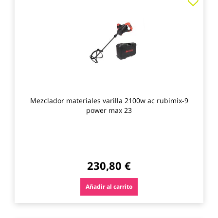
a
los
favo
Mezclador materiales varilla 2100w ac rubimix-9
power max 23
230,80 €
Añadir al carrito