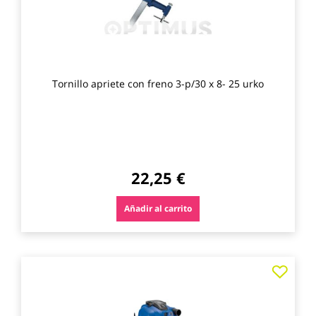
Tornillo apriete con freno 3-p/30 x 8- 25 urko
22,25 €
Añadir al carrito
Agre
a
los
favo