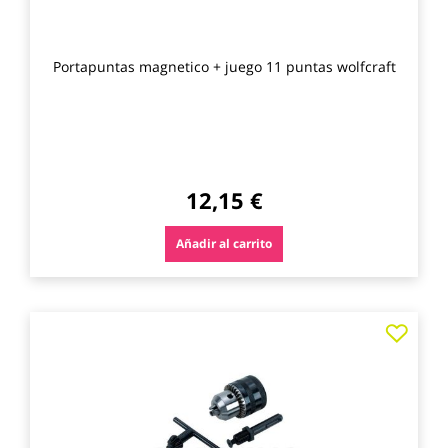
Portapuntas magnetico + juego 11 puntas wolfcraft
12,15 €
Añadir al carrito
Agre
a
los
favo