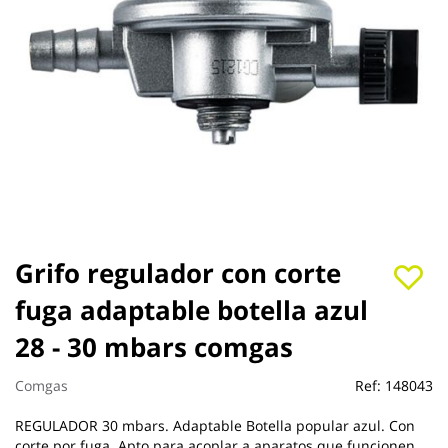
Saltar
Grifo regulador con corte
al
fuga adaptable botella azul
comienzo
de
28 - 30 mbars comgas
la
galería
de
Comgas
Ref:
148043
imágenes
REGULADOR 30 mbars. Adaptable Botella popular azul. Con
corte por fuga. Apto para acoplar a aparatos que funcionen