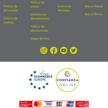
Política de
Política de
Acerca de
Marca Natuur
envíos
privacidad
Ferrokey
Marca Wesco
Derecho de
Política de
desistimiento
cookies
Política de
devoluciones
Mapa del sitio