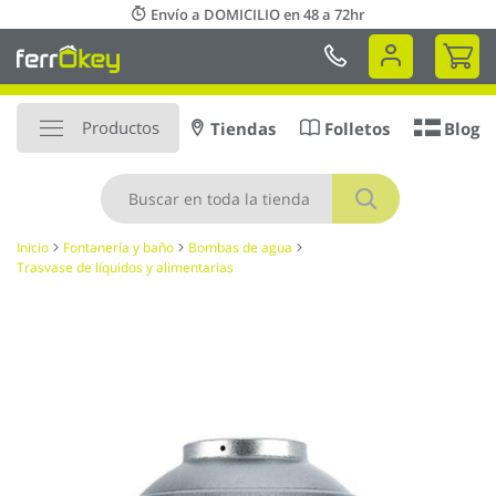
Ir
Envío a DOMICILIO en 48 a 72hr
al
Mi 
contenido
Productos
Tiendas
Folletos
Blog
Buscar
Inicio
Fontanería y baño
Bombas de agua
Trasvase de líquidos y alimentarias
Saltar
al
final
de
la
galería
de
imágenes