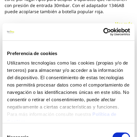
con presión de entrada 30mbar. Con el adaptador 1346AB
puede acoplarse también a botella popular roja.
Ver más
11,00 €
Preferencia de cookies
Utilizamos tecnologías como las cookies (propias y/o de
Añadir al carrito
terceros) para almacenar y/o acceder a la información
del dispositivo. El consentimiento de estas tecnologías
nos permitirá procesar datos como el comportamiento de
navegación o las identificaciones únicas en este sitio. No
Click&Collect - Recogida gratis
Envío a domicilio:
en nuestras tiendas
5 días hábiles
consentir o retirar el consentimiento, puede afectar
negativamente a ciertas características y funciones.
Para más información consulte nuestra
Política de
+ INFO
Cookies
.
Selección