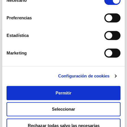
Necesario
de
LOCALIZA TU TIENDA MÁS CERCANA
consentimiento
Preferencias
También te puede interesar
Estadística
Marketing
Configuración de cookies
Bomba trasvase palanca petroleo,gasol,aceite 350 cc
Permitir
mato
Mato
Seleccionar
46,75 €
Rechazar todas salvo las necesarias