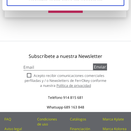
Añadir al carrito
Subscríbete a nuestra Newsletter
Inscríbase
Enviar
a
nuestro
Acepto recibir comunicaciones comerciales
boletín
perfiladas y / o Newsletters de FerrOkey conforme
de
a nuestra
Política de privacidad
noticias:
Teléfono
914 815 681
Whatsapp
689 163 848
FAQ
Condiciones
Catálogos
Marca Kylate
de uso
Aviso legal
Financiación
Marca Kolorea