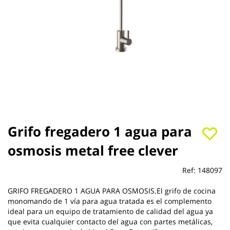
Saltar
Grifo fregadero 1 agua para
al
osmosis metal free clever
comienzo
de
la
Ref:
148097
galería
de
GRIFO FREGADERO 1 AGUA PARA OSMOSIS.El grifo de cocina
imágenes
monomando de 1 vía para agua tratada es el complemento
ideal para un equipo de tratamiento de calidad del agua ya
que evita cualquier contacto del agua con partes metálicas,