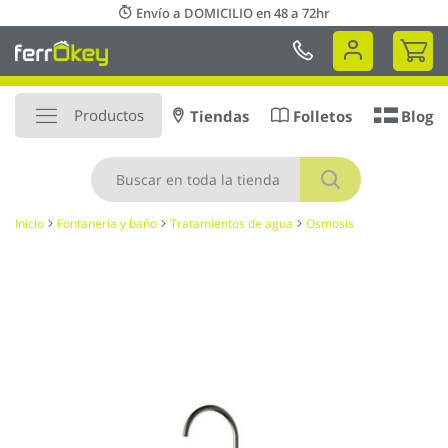
Ir
Envío a DOMICILIO en 48 a 72hr
al
Mi 
contenido
Productos
Tiendas
Folletos
Blog
Buscar
Inicio
Fontanería y baño
Tratamientos de agua
Osmosis
Saltar
al
final
de
la
galería
de
imágenes