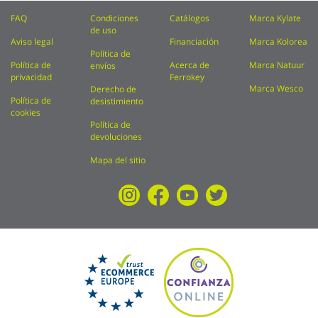
FAQ
Condiciones
Catálogos
Marca Kylate
de uso
Aviso legal
Financiación
Marca Kolorea
Política de
Política de
Acerca de
Marca Natuur
envíos
privacidad
Ferrokey
Marca Wesco
Derecho de
Política de
desistimiento
cookies
Política de
devoluciones
Mapa del sitio