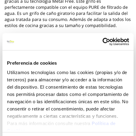
gracias a su tecnología Metal Free. Este grifo es
perfectamente compatible con el equipo PURE de filtrado de
agua. Es un grifo de caño giratorio para facilitar la salida del
agua tratada para su consumo. Además de adapta a todos los
estilos de cocina gracias a su tamaño y compatibilidad.
Ver más
37,55 €
Preferencia de cookies
Utilizamos tecnologías como las cookies (propias y/o de
Añadir al carrito
terceros) para almacenar y/o acceder a la información
del dispositivo. El consentimiento de estas tecnologías
nos permitirá procesar datos como el comportamiento de
navegación o las identificaciones únicas en este sitio. No
Click&Collect - Recogida gratis
Envío a domicilio:
consentir o retirar el consentimiento, puede afectar
en nuestras tiendas
5 días hábiles
negativamente a ciertas características y funciones.
Para más información consulte nuestra
Política de
Cookies
.
+ INFO