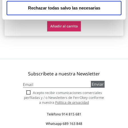
Rechazar todas salvo las necesarias
123,11 €
Añadir al carrito
Subscríbete a nuestra Newsletter
Inscríbase
Enviar
a
nuestro
Acepto recibir comunicaciones comerciales
boletín
perfiladas y / o Newsletters de FerrOkey conforme
de
a nuestra
Política de privacidad
noticias:
Teléfono
914 815 681
Whatsapp
689 163 848