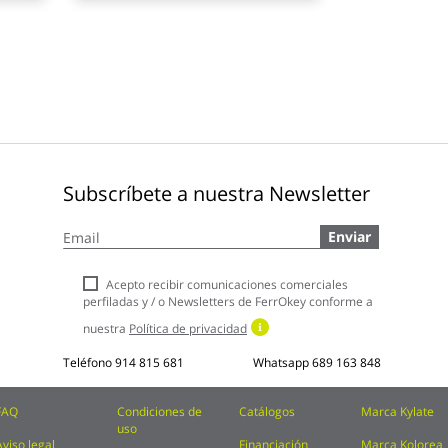
Subscríbete a nuestra Newsletter
Inscríbase
Enviar
a
nuestro
boletín
Acepto recibir comunicaciones comerciales
de
perfiladas y / o Newsletters de FerrOkey conforme a
noticias:
nuestra
Política de privacidad
Teléfono
914 815 681
Whatsapp
689 163 848
FAQ
Condiciones de
Catálogos
Marca Kylate
uso
Aviso legal
Financiación
Marca Kolorea