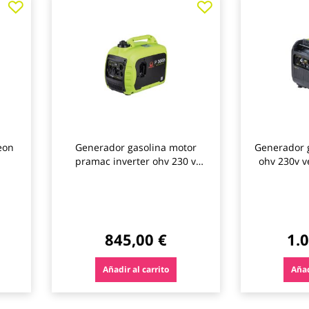
a
a
los
los
favoritos
favoritos
eon
Generador gasolina motor
Generador 
pramac inverter ohv 230 v
ohv 230v v
p3000i verde
845,00 €
1.
Añadir al carrito
Añad