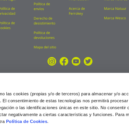
Política de
Política de
Acerca de
Marca Natuur
envíos
privacidad
Ferrokey
Marca Wesco
Derecho de
Política de
desistimiento
cookies
Política de
devoluciones
Mapa del sitio
mo las cookies (propias y/o de terceros) para almacenar y/o acc
o. El consentimiento de estas tecnologías nos permitirá procesa
ción o las identificaciones únicas en este sitio. No consentir o 
ctar negativamente a ciertas características y funciones. Para 
tra
Política de Cookies
.