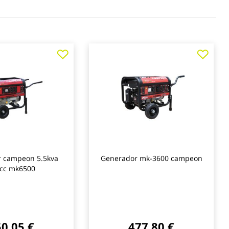
Agregar
Agre
a
a
los
los
favoritos
favo
 campeon 5.5kva
Generador mk-3600 campeon
cc mk6500
0,05 €
477,80 €