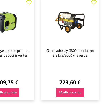
a
a
los
los
favoritos
favo
gas. motor pramac
Generador ay-3800 honda mn
er p3500i inverter
3.8 kva/3000 w ayerbe
009,75 €
723,60 €
ir al carrito
Añadir al carrito