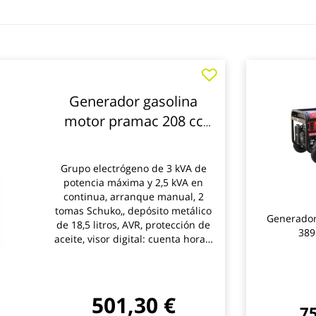
Generador gasolina
motor pramac 208 cc
230 v 50 hz 3 kva px4000
avr
Grupo electrógeno de 3 kVA de
potencia máxima y 2,5 kVA en
continua, arranque manual, 2
tomas Schuko,, depósito metálico
Generador
de 18,5 litros, AVR, protección de
389
aceite, visor digital: cuenta horas,
voltímetro y frecuencímetro. Guía
rápida de puesta enmarcha
incluida. Kit de ruedas
antipinchazos integrado en el
501,30 €
75
grupo.Amplia autonomía.Bajo