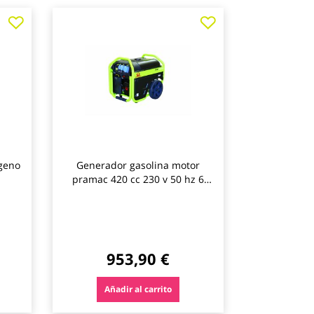
Agregar
Agregar
a
a
los
los
favoritos
favoritos
ógeno
Generador gasolina motor
pramac 420 cc 230 v 50 hz 6
kva px8000
953,90 €
Añadir al carrito