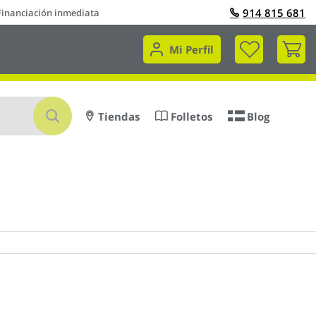
914 815 681
Financiación inmediata
Mi 
Mi Perfil
Buscar
Tiendas
Folletos
Blog