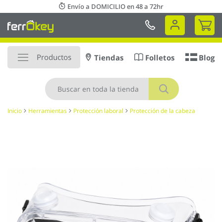
Ir
Envío a DOMICILIO en 48 a 72hr
al
Mi 
contenido
Productos
Tiendas
Folletos
Blog
Buscar
Inicio
Herramientas
Protección laboral
Protección de la cabeza
Saltar
al
final
de
la
galería
de
imágenes