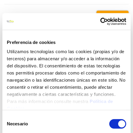
3,61 €
Añadir al carrito
Preferencia de cookies
Utilizamos tecnologías como las cookies (propias y/o de
terceros) para almacenar y/o acceder a la información
del dispositivo. El consentimiento de estas tecnologías
Click&Collect - Recogida gratis
Envío a domicilio:
en nuestras tiendas
5 días hábiles
nos permitirá procesar datos como el comportamiento de
navegación o las identificaciones únicas en este sitio. No
consentir o retirar el consentimiento, puede afectar
+ INFO
negativamente a ciertas características y funciones.
Para más información consulte nuestra
Política de
Cookies
.
LOCALIZA TU TIENDA MÁS CERCANA
Selección
Necesario
de
consentimiento
También te puede interesar