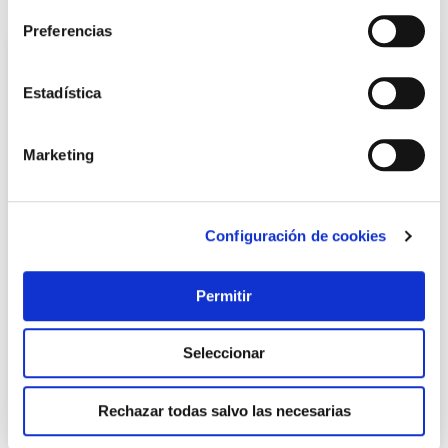
Preferencias
Estadística
Marketing
Configuración de cookies
Adhesivo instantaneo pack activador 50 gr+200 ml nivel
Nivel
Permitir
7,15 €
Seleccionar
Añadir al carrito
Rechazar todas salvo las necesarias