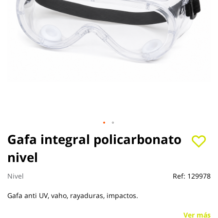
Saltar
Gafa integral policarbonato
al
nivel
comienzo
de
la
Nivel
Ref:
129978
galería
de
Gafa anti UV, vaho, rayaduras, impactos.
imágenes
Ver más