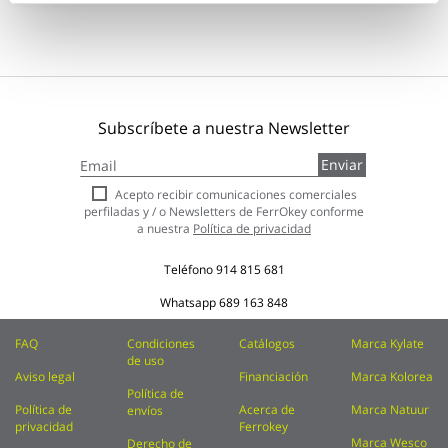
Subscríbete a nuestra Newsletter
Inscríbase
Enviar
a
nuestro
Acepto recibir comunicaciones comerciales
boletín
perfiladas y / o Newsletters de FerrOkey conforme
de
a nuestra
Política de privacidad
noticias:
Teléfono
914 815 681
Whatsapp
689 163 848
FAQ
Condiciones
Catálogos
Marca Kylate
de uso
Aviso legal
Financiación
Marca Kolorea
Política de
Política de
Acerca de
Marca Natuur
envíos
privacidad
Ferrokey
Marca Wesco
Derecho de