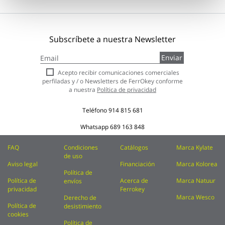
Subscríbete a nuestra Newsletter
Inscríbase
Enviar
a
nuestro
Acepto recibir comunicaciones comerciales
boletín
perfiladas y / o Newsletters de FerrOkey conforme
de
a nuestra
Política de privacidad
noticias:
Teléfono
914 815 681
Whatsapp
689 163 848
FAQ
Condiciones
Catálogos
Marca Kylate
de uso
Aviso legal
Financiación
Marca Kolorea
Política de
Política de
Acerca de
Marca Natuur
envíos
privacidad
Ferrokey
Marca Wesco
Derecho de
Política de
desistimiento
cookies
Política de