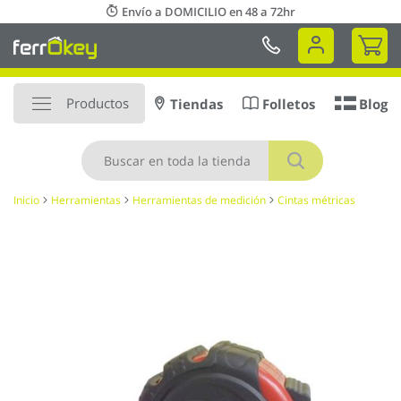
Ir
Envío a DOMICILIO en 48 a 72hr
al
Mi 
contenido
Productos
Tiendas
Folletos
Blog
Buscar
Inicio
Herramientas
Herramientas de medición
Cintas métricas
Saltar
al
final
de
la
galería
de
imágenes