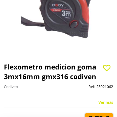
Saltar
Flexometro medicion goma
al
3mx16mm gmx316 codiven
comienzo
de
la
Codiven
Ref:
23021062
galería
de
imágenes
Ver más