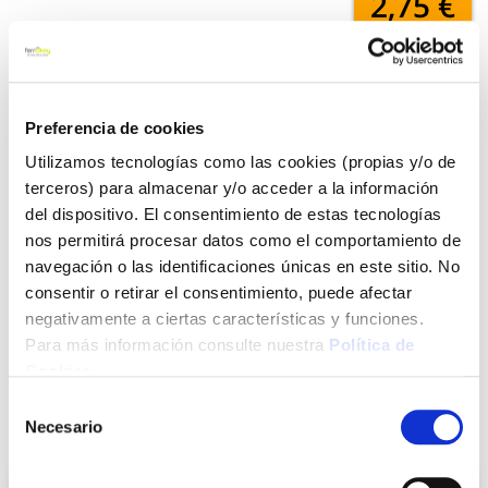
2,75 €
Añadir al carrito
Preferencia de cookies
Utilizamos tecnologías como las cookies (propias y/o de
terceros) para almacenar y/o acceder a la información
Click&Collect - Recogida gratis
Envío a domicilio:
en nuestras tiendas
5 días hábiles
del dispositivo. El consentimiento de estas tecnologías
nos permitirá procesar datos como el comportamiento de
navegación o las identificaciones únicas en este sitio. No
+ INFO
consentir o retirar el consentimiento, puede afectar
negativamente a ciertas características y funciones.
Para más información consulte nuestra
Política de
LOCALIZA TU TIENDA MÁS CERCANA
Cookies
.
Selección
Necesario
de
También te puede interesar
consentimiento