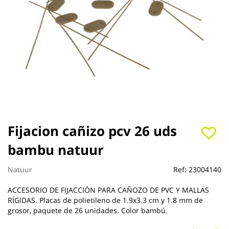
Saltar
Fijacion cañizo pcv 26 uds
al
bambu natuur
comienzo
de
la
Natuur
Ref:
23004140
galería
de
ACCESORIO DE FIJACCIÓN PARA CAÑOZO DE PVC Y MALLAS
imágenes
RÍGIDAS. Placas de polietileno de 1.9x3.3 cm y 1.8 mm de
grosor, paquete de 26 unidades. Color bambú.