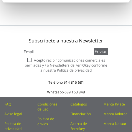
Subscríbete a nuestra Newsletter
Inscríbase
Enviar
a
nuestro
Acepto recibir comunicaciones comerciales
boletín
perfiladas y / o Newsletters de FerrOkey conforme
de
a nuestra
Política de privacidad
noticias:
Teléfono
914 815 681
Whatsapp
689 163 848
FAQ
Condiciones
Catálogos
Marca Kylate
de uso
Aviso legal
Financiación
Marca Kolorea
Política de
Política de
Acerca de
Marca Natuur
envíos
privacidad
Ferrokey