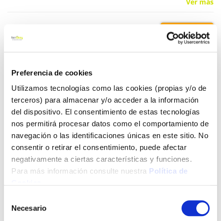
Ver más
1,45 €
Añadir al carrito
Preferencia de cookies
Utilizamos tecnologías como las cookies (propias y/o de
terceros) para almacenar y/o acceder a la información
del dispositivo. El consentimiento de estas tecnologías
Click&Collect - Recogida gratis
Envío a domicilio:
en nuestras tiendas
5 días hábiles
nos permitirá procesar datos como el comportamiento de
navegación o las identificaciones únicas en este sitio. No
consentir o retirar el consentimiento, puede afectar
+ INFO
negativamente a ciertas características y funciones.
Para más información consulte nuestra
Política de
Cookies
.
LOCALIZA TU TIENDA MÁS CERCANA
Selección
Necesario
de