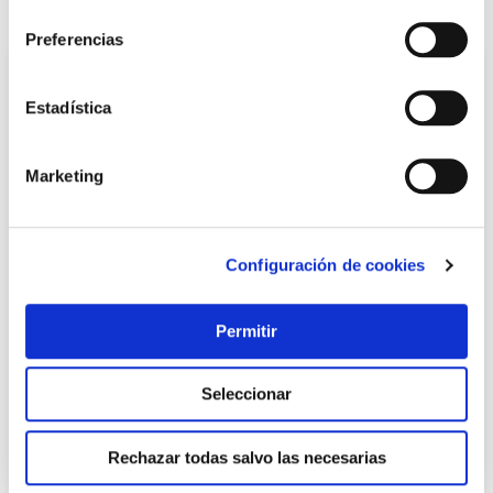
consentimiento
También te puede interesar
Preferencias
Estadística
Marketing
Configuración de cookies
Caseta metalica 3,96 m² 279 x 142 x 184 cm plata natuur
Natuur
Permitir
Seleccionar
399,00 €
Rechazar todas salvo las necesarias
Añadir al carrito