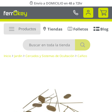
Ir
Envío a DOMICILIO en 48 a 72hr
al
Mi 
contenido
Productos
Tiendas
Folletos
Blog
Buscar
Inicio
Jardin
Cercados y Sistemas de Ocultación
Cañizo
Saltar
al
final
de
la
galería
de
imágenes