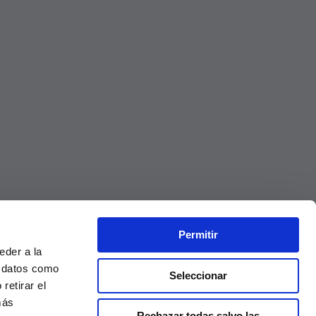
Permitir
eder a la
r datos como
Seleccionar
retirar el
más
Rechazar todas salvo las