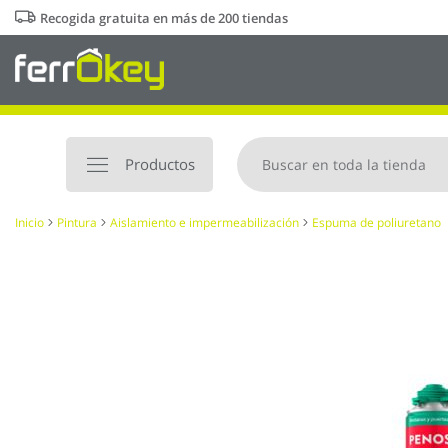
Ir
Recogida gratuita en más de 200 tiendas
al
contenido
Productos
Inicio
Pintura
Aislamiento e impermeabilización
Espuma de poliuretano
Saltar
al
final
de
la
galería
de
imágenes