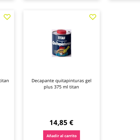
Agregar
Agregar
a
a
los
los
favoritos
favoritos
titan
Decapante quitapinturas gel
plus 375 ml titan
14,85 €
Añadir al carrito