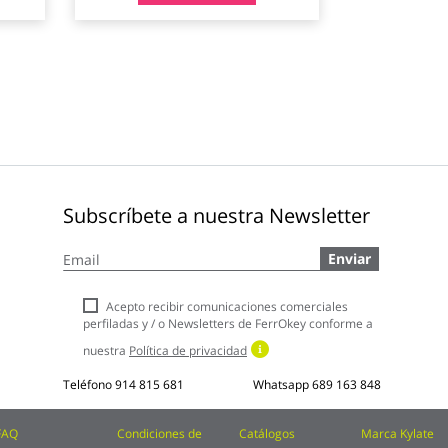
Subscríbete a nuestra Newsletter
Inscríbase
Enviar
a
nuestro
boletín
Acepto recibir comunicaciones comerciales
de
perfiladas y / o Newsletters de FerrOkey conforme a
noticias:
nuestra
Política de privacidad
Teléfono
914 815 681
Whatsapp
689 163 848
FAQ
Condiciones de
Catálogos
Marca Kylate