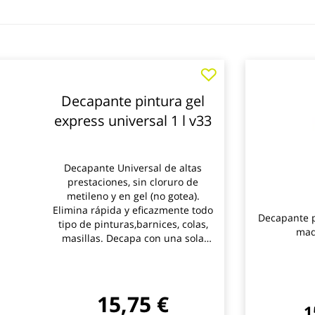
Decapante pintura gel
express universal 1 l v33
Decapante Universal de altas
prestaciones, sin cloruro de
metileno y en gel (no gotea).
Elimina rápida y eficazmente todo
Decapante p
tipo de pinturas,barnices, colas,
mad
masillas. Decapa con una sola
aplicación de productoen todo
tipo de soportes. Acción rápida y
eficaz, que penetra en
profundidad sin atacar el soporte
15,75 €
1
(a excepcióndel plástico). Tiempo