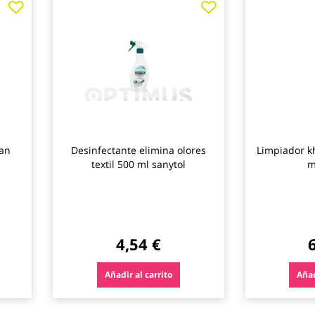
a
a
los
los
favoritos
favoritos
tan
Desinfectante elimina olores
Limpiador k
textil 500 ml sanytol
m
4,54 €
Añadir al carrito
Añad