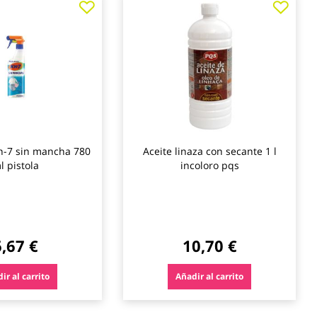
a
a
los
los
favoritos
favo
h-7 sin mancha 780
Aceite linaza con secante 1 l
l pistola
incoloro pqs
6,67 €
10,70 €
ir al carrito
Añadir al carrito