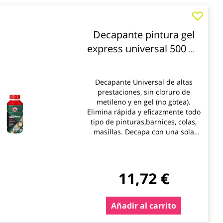
Decapante pintura gel
express universal 500 ml
v33
Decapante Universal de altas
prestaciones, sin cloruro de
metileno y en gel (no gotea).
Elimina rápida y eficazmente todo
tipo de pinturas,barnices, colas,
masillas. Decapa con una sola
aplicación de productoen todo
tipo de soportes. Acción rápida y
eficaz, que penetra en
profundidad sin atacar el soporte
11,72 €
(a excepcióndel plástico). Tiempo
de acción de 3 a 30 minutos.
Añadir al carrito
*** Utilice los biocidas de forma
segura. Lea siempre la etiqueta y