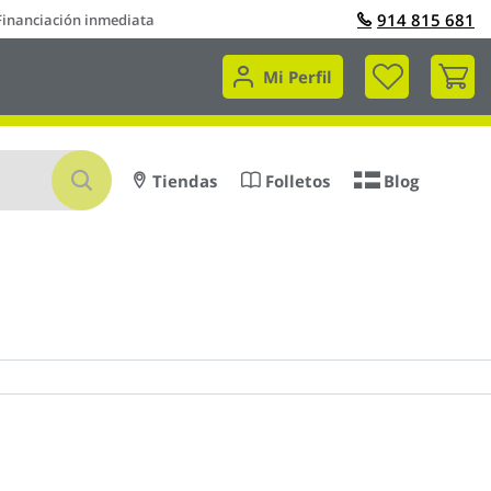
914 815 681
Financiación inmediata
Mi 
Mi Perfil
Buscar
Tiendas
Folletos
Blog