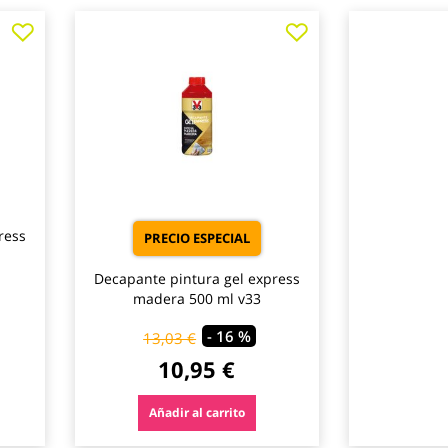
Agregar
Agregar
Agregar
a
a
a
los
los
los
favoritos
favoritos
favoritos
ress
PRECIO ESPECIAL
Decapante pintura gel express
madera 500 ml v33
- 16 %
13,03 €
10,95 €
Añadir al carrito