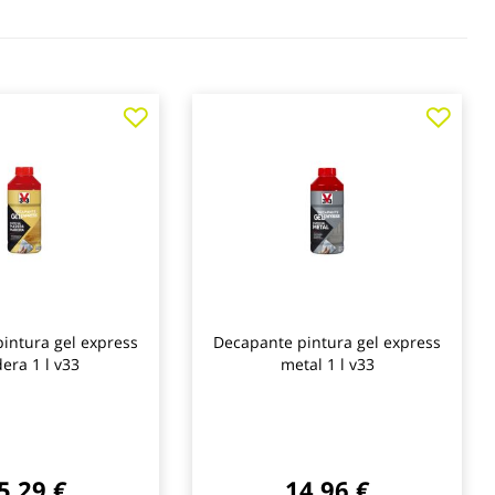
Agregar
Agre
a
a
los
los
favoritos
favo
intura gel express
Decapante pintura gel express
era 1 l v33
metal 1 l v33
5,29 €
14,96 €