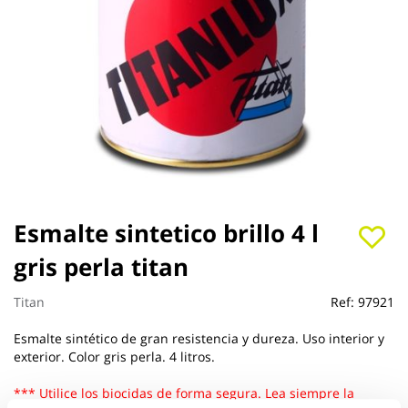
Saltar
Esmalte sintetico brillo 4 l
al
gris perla titan
comienzo
de
la
Titan
Ref:
97921
galería
de
Esmalte sintético de gran resistencia y dureza. Uso interior y
imágenes
exterior. Color gris perla. 4 litros.
*** Utilice los biocidas de forma segura. Lea siempre la