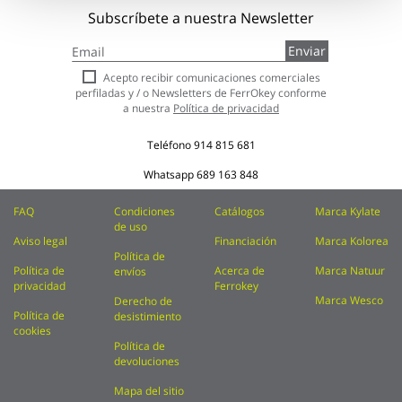
Subscríbete a nuestra Newsletter
Inscríbase
Enviar
a
nuestro
Acepto recibir comunicaciones comerciales
boletín
perfiladas y / o Newsletters de FerrOkey conforme
de
a nuestra
Política de privacidad
noticias:
Teléfono
914 815 681
Whatsapp
689 163 848
FAQ
Condiciones
Catálogos
Marca Kylate
de uso
Aviso legal
Financiación
Marca Kolorea
Política de
Política de
Acerca de
Marca Natuur
envíos
privacidad
Ferrokey
Marca Wesco
Derecho de
Política de
desistimiento
cookies
Política de
devoluciones
Mapa del sitio