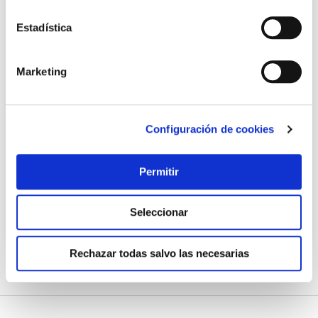
Estadística
Marketing
Esmalte sintetico brillo 0514 4 l verde hierba titanlux
Titanlux
Configuración de cookies
Permitir
67,45 €
Seleccionar
Añadir al carrito
Rechazar todas salvo las necesarias