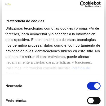
etiqueta y la informacion sobre el biocida antes de usarlo
Ver más
Preferencia de cookies
52,90 €
Utilizamos tecnologías como las cookies (propias y/o de
terceros) para almacenar y/o acceder a la información
Agotado
del dispositivo. El consentimiento de estas tecnologías
nos permitirá procesar datos como el comportamiento de
Introduce tu e-mail y te avisaremos si el artículo vuelve a
navegación o las identificaciones únicas en este sitio. No
estar disponible.
consentir o retirar el consentimiento, puede afectar
Avisarme
negativamente a ciertas características y funciones.
Para más información consulte nuestra
Política de
Cookies
.
También te puede interesar
Selección
Necesario
de
consentimiento
Preferencias