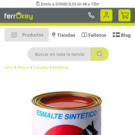
Ir
Envío a DOMICILIO en 48 a 72hr
al
Mi 
contenido
Productos
Tiendas
Folletos
Blog
Buscar
Inicio
Pintura
Esmaltes
Sintéticos
Saltar
al
final
de
la
galería
de
imágenes