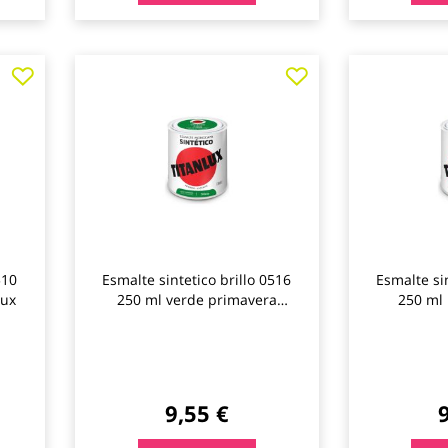
Agregar
Agregar
a
a
los
los
favoritos
favoritos
510
Esmalte sintetico brillo 0516
Esmalte sin
lux
250 ml verde primavera
250 ml 
titanlux
9,55 €