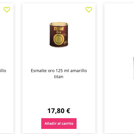
Agregar
Agregar
Agregar
a
a
a
los
los
los
favoritos
favoritos
favoritos
illo
Esmalte oro 125 ml amarillo
titan
17,80 €
Añadir al carrito