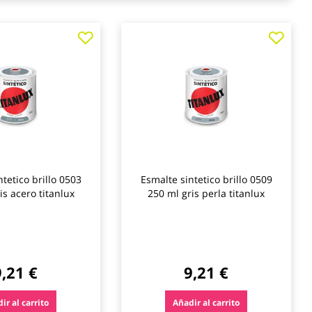
Agregar
Agre
a
a
los
los
favoritos
favo
tetico brillo 0503
Esmalte sintetico brillo 0509
is acero titanlux
250 ml gris perla titanlux
9,21 €
9,21 €
ir al carrito
Añadir al carrito