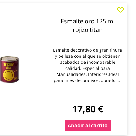
Esmalte oro 125 ml
rojizo titan
Esmalte decorativo de gran finura
y belleza con el que se obtienen
acabados de incomparable
calidad. Especial para
Manualidades. Interiores.Ideal
para fines decorativos, dorado de
marcos, molduras, objetos
deadorno y fantasía, efecto
policromía, etc.
17,80 €
*** Utilice los biocidas de forma
segura. Lea siempre la etiqueta y
la informacion sobre el biocida
Añadir al carrito
antes de usarlo