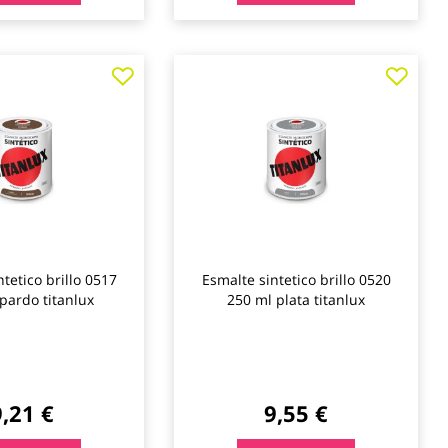
Agregar
Agre
a
a
los
los
favoritos
favo
tetico brillo 0517
Esmalte sintetico brillo 0520
pardo titanlux
250 ml plata titanlux
9,21 €
9,55 €