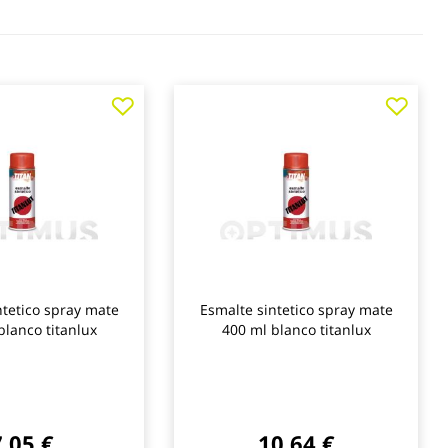
Agregar
Agre
a
a
los
los
favoritos
favo
ntetico spray mate
Esmalte sintetico spray mate
blanco titanlux
400 ml blanco titanlux
7,05 €
10,64 €