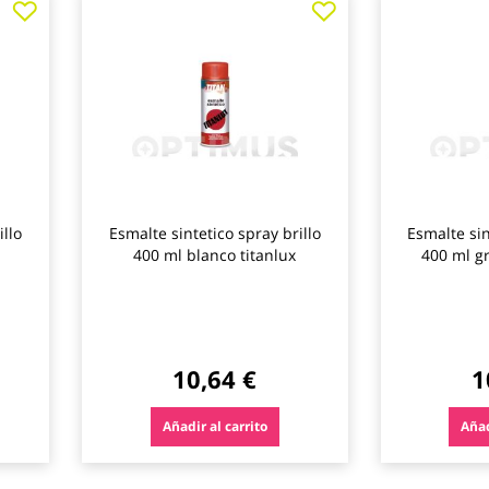
a
a
los
los
favoritos
favoritos
illo
Esmalte sintetico spray brillo
Esmalte sin
400 ml blanco titanlux
400 ml gr
10,64 €
1
Añadir al carrito
Añad