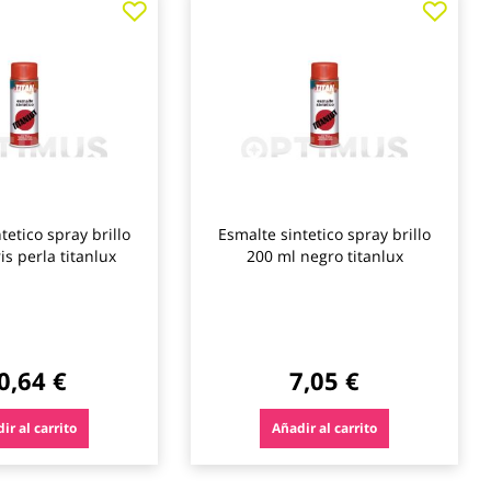
a
a
los
los
favoritos
favo
tetico spray brillo
Esmalte sintetico spray brillo
is perla titanlux
200 ml negro titanlux
0,64 €
7,05 €
ir al carrito
Añadir al carrito