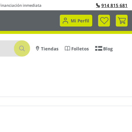
914 815 681
Financiación inmediata
Mi 
Mi Perfil
Buscar
Tiendas
Folletos
Blog