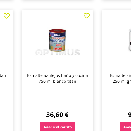
Agregar
Agregar
a
a
los
los
favoritos
favoritos
itan
Esmalte azulejos baño y cocina
Esmalte sin
750 ml blanco titan
250 ml gr
36,60 €
Añadir al carrito
Añad