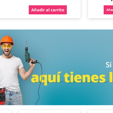
Añadir al carrito
Añad
Agregar
Agregar