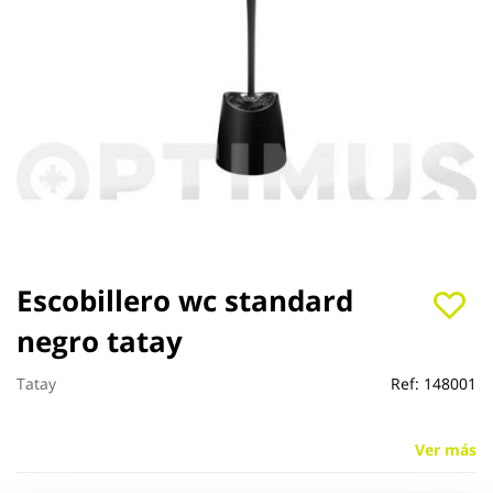
Saltar
Escobillero wc standard
al
negro tatay
comienzo
de
la
Tatay
Ref:
148001
galería
de
imágenes
Ver más