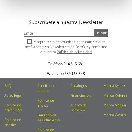
Subscríbete a nuestra Newsletter
Inscríbase
Enviar
a
nuestro
Acepto recibir comunicaciones comerciales
boletín
perfiladas y / o Newsletters de FerrOkey conforme
de
a nuestra
Política de privacidad
noticias:
Teléfono
914 815 681
Whatsapp
689 163 848
FAQ
Condiciones
Catálogos
Marca Kylate
de uso
Aviso legal
Financiación
Marca Kolorea
Política de
Política de
Acerca de
Marca Natuur
envíos
privacidad
Ferrokey
Marca Wesco
Derecho de
Política de
desistimiento
cookies
Política de