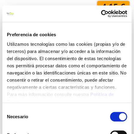
4,15 €
Añadir al carrito
Preferencia de cookies
Utilizamos tecnologías como las cookies (propias y/o de
terceros) para almacenar y/o acceder a la información
Click&Collect - Recogida gratis
Envío a domicilio:
del dispositivo. El consentimiento de estas tecnologías
en nuestras tiendas
5 días hábiles
nos permitirá procesar datos como el comportamiento de
navegación o las identificaciones únicas en este sitio. No
consentir o retirar el consentimiento, puede afectar
+ INFO
negativamente a ciertas características y funciones.
Para más información consulte nuestra
Política de
Cookies
.
LOCALIZA TU TIENDA MÁS CERCANA
Selección
Necesario
También te puede interesar
de
consentimiento