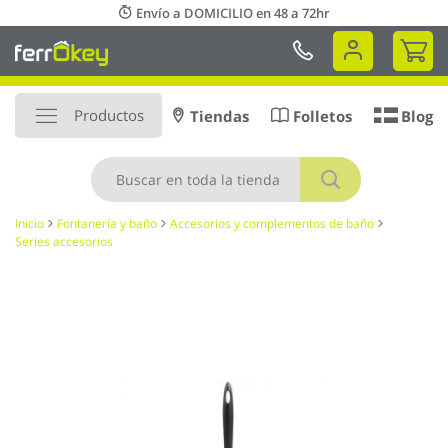
Ir
Envío a DOMICILIO en 48 a 72hr
al
Mi 
contenido
Productos
Tiendas
Folletos
Blog
Buscar
Inicio
Fontanería y baño
Accesorios y complementos de baño
Series accesorios
Saltar
al
final
de
la
galería
de
imágenes