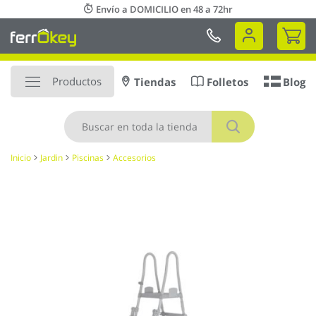
Ir
Envío a DOMICILIO en 48 a 72hr
al
Mi 
contenido
Productos
Tiendas
Folletos
Blog
Buscar
Inicio
Jardin
Piscinas
Accesorios
Saltar
al
final
de
la
galería
de
imágenes