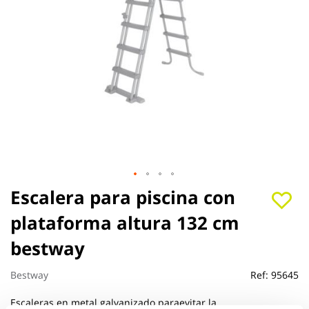
Saltar
Escalera para piscina con
al
plataforma altura 132 cm
comienzo
de
bestway
la
galería
de
Bestway
Ref:
95645
imágenes
Escaleras en metal galvanizado paraevitar la