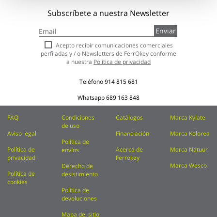
Subscríbete a nuestra Newsletter
Inscríbase
Enviar
a
nuestro
Acepto recibir comunicaciones comerciales
boletín
perfiladas y / o Newsletters de FerrOkey conforme
de
a nuestra
Política de privacidad
noticias:
Teléfono
914 815 681
Whatsapp
689 163 848
FAQ
Condiciones
Catálogos
Marca Kylate
de uso
Aviso legal
Financiación
Marca Kolorea
Política de
Política de
Acerca de
Marca Natuur
envíos
privacidad
Ferrokey
Marca Wesco
Derecho de
Política de
desistimiento
cookies
Política de
devoluciones
Mapa del sitio