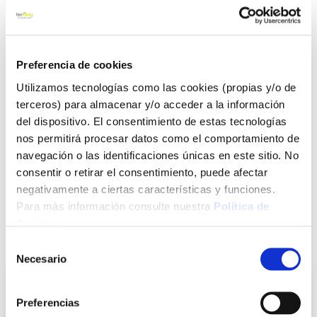
corrosion.Plástico de alta calidad.4 peldaños
Ver más
Preferencia de cookies
90,30 €
Utilizamos tecnologías como las cookies (propias y/o de
terceros) para almacenar y/o acceder a la información
Agotado
del dispositivo. El consentimiento de estas tecnologías
nos permitirá procesar datos como el comportamiento de
Introduce tu e-mail y te avisaremos si el artículo vuelve a
navegación o las identificaciones únicas en este sitio. No
estar disponible.
consentir o retirar el consentimiento, puede afectar
negativamente a ciertas características y funciones.
Avisarme
Para más información consulte nuestra
Política de
Cookies
.
También te puede interesar
Selección
Necesario
de
consentimiento
Preferencias