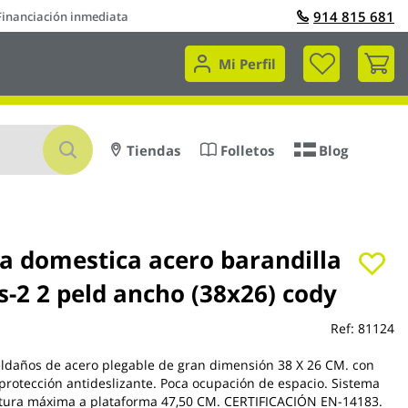
914 815 681
Financiación inmediata
Mi 
Mi Perfil
Buscar
Tiendas
Folletos
Blog
ra domestica acero barandilla
s-2 2 peld ancho (38x26) cody
Ref:
81124
ldaños de acero plegable de gran dimensión 38 X 26 CM. con
 protección antideslizante. Poca ocupación de espacio. Sistema
Altura máxima a plataforma 47,50 CM. CERTIFICACIÓN EN-14183.