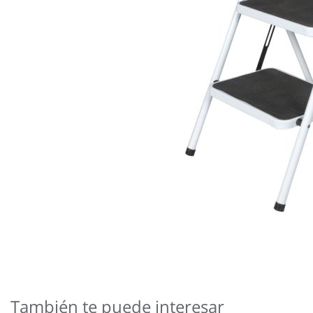
Saltar
al
comienzo
de
También te puede interesar
la