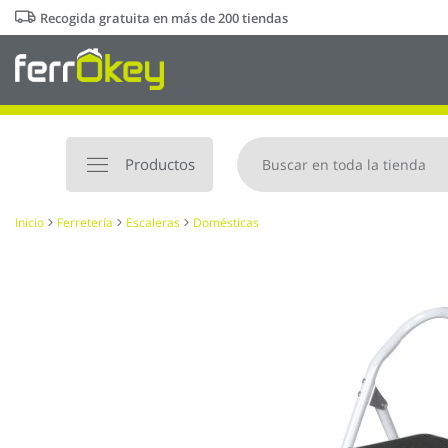
Ir
Recogida gratuita en más de 200 tiendas
al
contenido
Productos
Inicio
Ferretería
Escaleras
Domésticas
Saltar
al
final
de
la
galería
de
imágenes