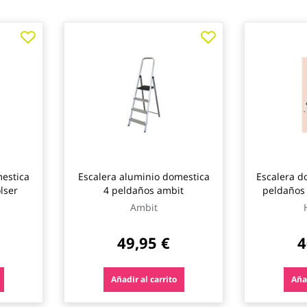
estica
Escalera aluminio domestica
Escalera d
lser
4 peldaños ambit
peldaños
Ambit
49,95 €
4
Añadir al carrito
Añad