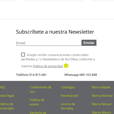
Subscríbete a nuestra Newsletter
Inscríbase
Enviar
a
nuestro
boletín
Acepto recibir comunicaciones comerciales
de
perfiladas y / o Newsletters de FerrOkey conforme a
noticias:
nuestra
Política de privacidad
Teléfono
914 815 681
Whatsapp
689 163 848
FAQ
Condiciones de
Catálogos
Marca Kylate
uso
Aviso legal
Financiación
Marca Kolorea
Política de
Política de
Acerca de
Marca Natuur
envíos
privacidad
Ferrokey
Marca Wesco
Derecho de