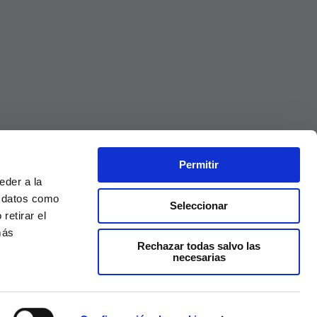
Permitir
eder a la
r datos como
Seleccionar
retirar el
más
Rechazar todas salvo las
necesarias
Precios válidos solo en la web, no en tienda