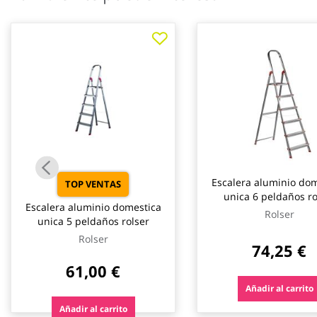
galería
de
imágenes
Escalera aluminio dom
TOP VENTAS
unica 6 peldaños ro
Escalera aluminio domestica
Rolser
unica 5 peldaños rolser
Rolser
74,25 €
61,00 €
Añadir al carrito
Añadir al carrito