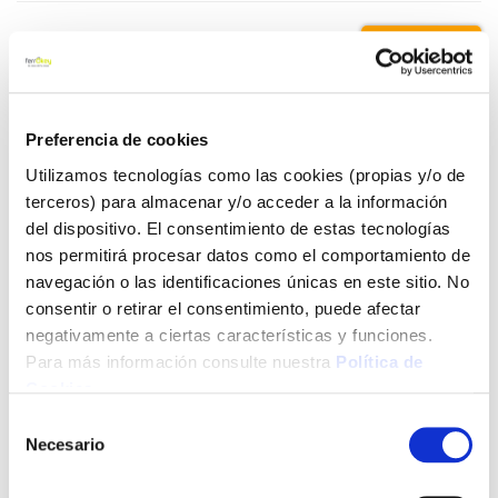
5,30 €
Añadir al carrito
Preferencia de cookies
Utilizamos tecnologías como las cookies (propias y/o de
terceros) para almacenar y/o acceder a la información
del dispositivo. El consentimiento de estas tecnologías
Click&Collect - Recogida gratis
Envío a domicilio:
en nuestras tiendas
5 días hábiles
nos permitirá procesar datos como el comportamiento de
navegación o las identificaciones únicas en este sitio. No
consentir o retirar el consentimiento, puede afectar
+ INFO
negativamente a ciertas características y funciones.
Para más información consulte nuestra
Política de
Cookies
.
LOCALIZA TU TIENDA MÁS CERCANA
Selección
Necesario
de
También te puede interesar
consentimiento