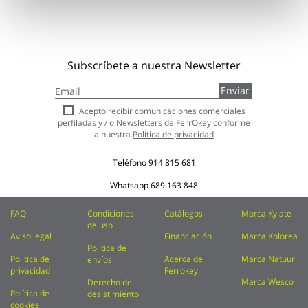
Subscríbete a nuestra Newsletter
Inscríbase
Enviar
a
nuestro
Acepto recibir comunicaciones comerciales
boletín
perfiladas y / o Newsletters de FerrOkey conforme
de
a nuestra
Política de privacidad
noticias:
Teléfono
914 815 681
Whatsapp
689 163 848
FAQ
Condiciones
Catálogos
Marca Kylate
de uso
Aviso legal
Financiación
Marca Kolorea
Política de
Política de
Acerca de
Marca Natuur
envíos
privacidad
Ferrokey
Marca Wesco
Derecho de
Política de
desistimiento
cookies