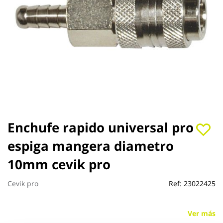
Saltar
Enchufe rapido universal pro
al
espiga mangera diametro
comienzo
de
10mm cevik pro
la
galería
de
Cevik pro
Ref:
23022425
imágenes
Ver más