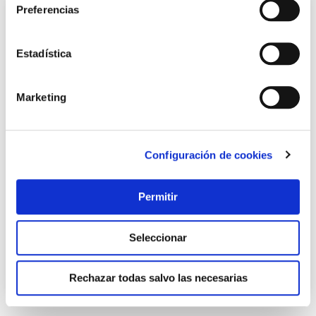
Preferencias
Estadística
Marketing
Configuración de cookies
Taladro columna pbd 40 bosch
Bosch
Permitir
368,45 €
Seleccionar
Añadir al carrito
Rechazar todas salvo las necesarias