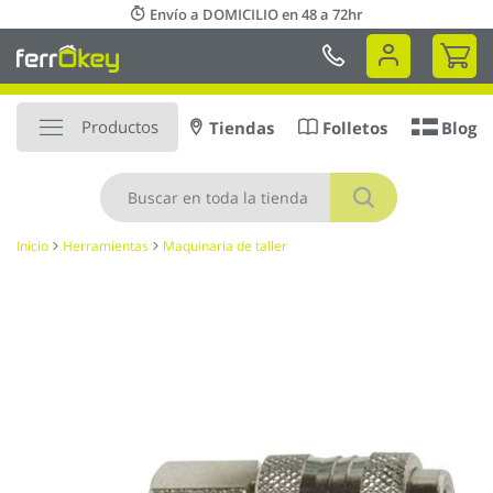
Ir
Envío a DOMICILIO en 48 a 72hr
al
Mi 
contenido
Productos
Tiendas
Folletos
Blog
Buscar
Inicio
Herramientas
Maquinaria de taller
Saltar
al
final
de
la
galería
de
imágenes