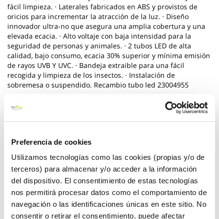
fácil limpieza. · Laterales fabricados en ABS y provistos de
oricios para incrementar la atracción de la luz. · Diseño
innovador ultra-no que asegura una amplia cobertura y una
elevada ecacia. · Alto voltaje con baja intensidad para la
seguridad de personas y animales. · 2 tubos LED de alta
calidad, bajo consumo, ecacia 30% superior y mínima emisión
de rayos UVB Y UVC. · Bandeja extraible para una fácil
recogida y limpieza de los insectos. · Instalación de
sobremesa o suspendido. Recambio tubo led 23004955
*** Utilice los biocidas de forma segura. Lea siempre la
etiqueta y la informacion sobre el biocida antes de usarlo
Ver más
Preferencia de cookies
Utilizamos tecnologías como las cookies (propias y/o de
48,80 €
- 20 %
terceros) para almacenar y/o acceder a la información
38,95 €
del dispositivo. El consentimiento de estas tecnologías
nos permitirá procesar datos como el comportamiento de
navegación o las identificaciones únicas en este sitio. No
consentir o retirar el consentimiento, puede afectar
Añadir al carrito