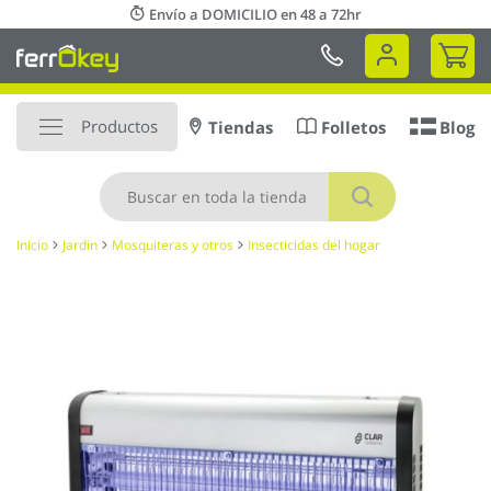
Ir
Envío a DOMICILIO en 48 a 72hr
al
Mi 
contenido
Productos
Tiendas
Folletos
Blog
Buscar
Inicio
Jardin
Mosquiteras y otros
Insecticidas del hogar
Saltar
al
final
de
la
galería
de
imágenes