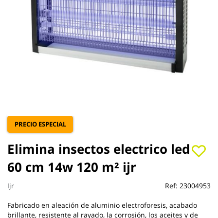
Saltar
PRECIO ESPECIAL
al
comienzo
Elimina insectos electrico led
de
la
60 cm 14w 120 m² ijr
galería
de
Ijr
Ref:
23004953
imágenes
Fabricado en aleación de aluminio electroforesis, acabado
brillante, resistente al rayado, la corrosión, los aceites y de