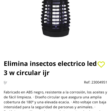
Saltar
Elimina insectos electrico led
al
3 w circular ijr
comienzo
de
la
Ijr
Ref:
23004951
galería
de
Fabricado en ABS negro, resistente a la corrosión, los aceites y
imágenes
de fácil limpieza. · Diseño circular que asegura una amplia
cobertura de 180º y una elevada ecacia. · Alto voltaje con baja
intensidad para la seguridad de personas y animales. ·