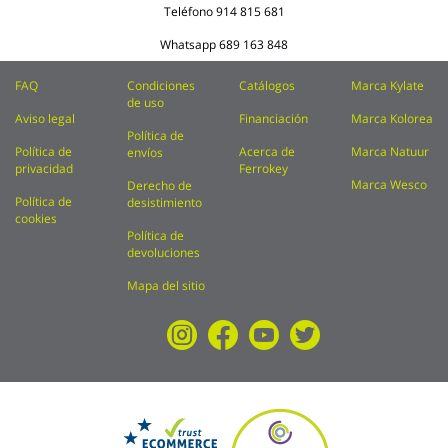
Teléfono
914 815 681
Whatsapp
689 163 848
FAQ
Condiciones
Catálogos
Marca Kylate
de uso
Aviso legal
Financiación
Marca Kolorea
Política de
Política de
Acerca de
Marca Natuur
envíos
privacidad
Ferrokey
Marca Wesco
Derecho de
Política de
desistimiento
cookies
Política de
devoluciones
Mapa del sitio