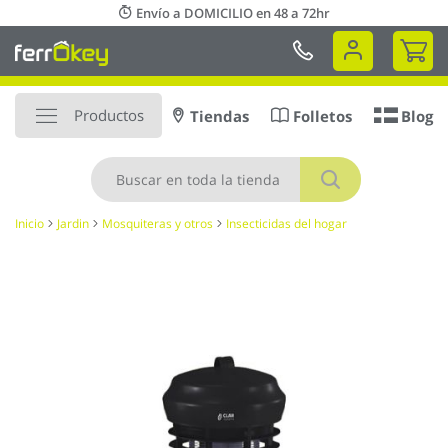
Ir
Envío a DOMICILIO en 48 a 72hr
al
Mi 
contenido
Productos
Tiendas
Folletos
Blog
Buscar
Inicio
Jardin
Mosquiteras y otros
Insecticidas del hogar
Saltar
al
final
de
la
galería
de
imágenes