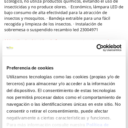
Ecológico, no utiliza productos químicos, evitando el uso de
insecticidas y no produce olores. · Económico, lámpara LED de
bajo consumo de alta efectividad para la atracción de
insectos y mosquitos. · Bandeja extraible para una fácil
recogida y limpieza de los insectos. · Instalación de
sobremesa o suspendido recambio led 23004971
*** Utilice los biocidas de forma segura. Lea siempre la
etiqueta y la informacion sobre el biocida antes de usarlo
Ver más
Preferencia de cookies
19,95 €
Utilizamos tecnologías como las cookies (propias y/o de
terceros) para almacenar y/o acceder a la información
del dispositivo. El consentimiento de estas tecnologías
Añadir al carrito
nos permitirá procesar datos como el comportamiento de
navegación o las identificaciones únicas en este sitio. No
consentir o retirar el consentimiento, puede afectar
negativamente a ciertas características y funciones.
Click&Collect - Recogida gratis
Envío a domicilio:
Para más información consulte nuestra
Política de