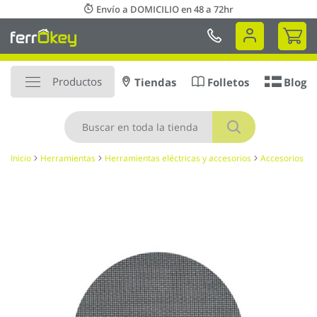
Ir
Envío a DOMICILIO en 48 a 72hr
al
Mi 
contenido
Productos
Tiendas
Folletos
Blog
Buscar
Inicio
Herramientas
Herramientas eléctricas y accesorios
Accesorios
Saltar
al
final
de
la
galería
de
imágenes