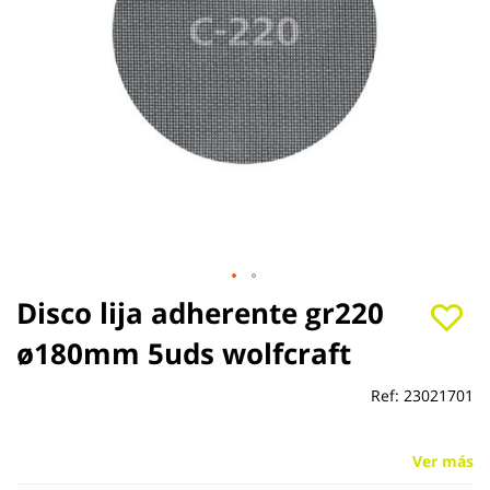
Saltar
Disco lija adherente gr220
al
ø180mm 5uds wolfcraft
comienzo
de
la
Ref:
23021701
galería
de
imágenes
Ver más