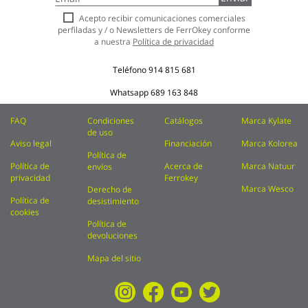
a
nuestro
Acepto recibir comunicaciones comerciales
boletín
perfiladas y / o Newsletters de FerrOkey conforme
de
a nuestra
Política de privacidad
noticias:
Teléfono
914 815 681
Whatsapp
689 163 848
FAQ
Condiciones
Catálogos
Marca Kylate
de uso
Aviso legal
Financiación
Marca Kolorea
Política de
Política de
Acerca de
Marca Natuur
envíos
privacidad
Ferrokey
Marca Wesco
Derecho de
Política de
desistimiento
cookies
Política de
devoluciones
Mapa del sitio