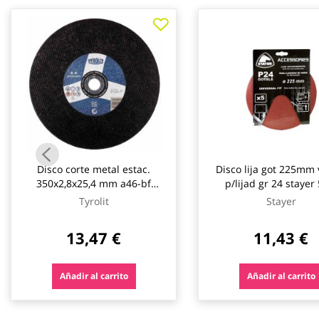
galería
de
imágenes
Disco corte metal estac.
Disco lija got 225mm 
350x2,8x25,4 mm a46-bf
p/lijad gr 24 stayer
tyrolit
Tyrolit
Stayer
13,47 €
11,43 €
Añadir al carrito
Añadir al carrito