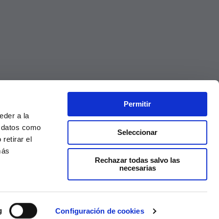
Permitir
eder a la
r datos como
Seleccionar
retirar el
más
Rechazar todas salvo las
necesarias
Precios válidos solo en la web, no en tienda
g
Configuración de cookies