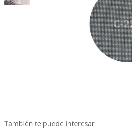
Saltar
al
comienzo
También te puede interesar
de
la