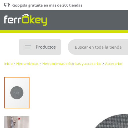
Ir
Recogida gratuita en más de 200 tiendas
al
contenido
Productos
Inicio
Herramientas
Herramientas eléctricas y accesorios
Accesorios
Saltar
al
final
de
la
galería
de
imágenes