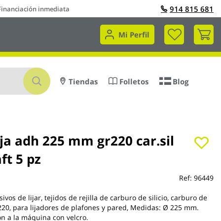
914 815 681
Financiación inmediata
Mi 
Mi Perfil
Buscar
Tiendas
Folletos
Blog
ija adh 225 mm gr220 car.sil
ft 5 pz
Ref:
96449
ivos de lijar, tejidos de rejilla de carburo de silicio, carburo de
o 220, para lijadores de plafones y pared, Medidas: Ø 225 mm.
ión a la máquina con velcro.