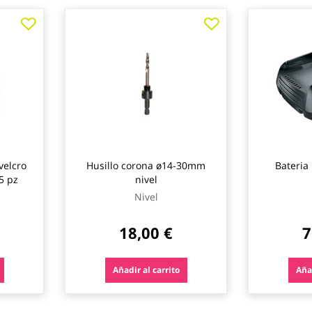
velcro
Husillo corona ø14-30mm
Bateria
 5 pz
nivel
Nivel
18,00 €
7
Añadir al carrito
Añad