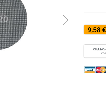
9,58 
Click&Col
en 