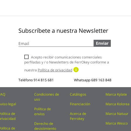
Subscríbete a nuestra Newsletter
Inscríbase
Enviar
a
nuestro
boletín
Acepto recibir comunicaciones comerciales
de
perfiladas y / o Newsletters de FerrOkey conforme a
noticias:
nuestra
Política de privacidad
Teléfono
914 815 681
Whatsapp
689 163 848
FAQ
Condiciones de
Catálogos
Marca Kylate
uso
Aviso legal
Financiación
Marca Kolorea
Política de
Política de
Acerca de
Marca Natuur
envíos
privacidad
Ferrokey
Marca Wesco
Derecho de
Política de
desistimiento